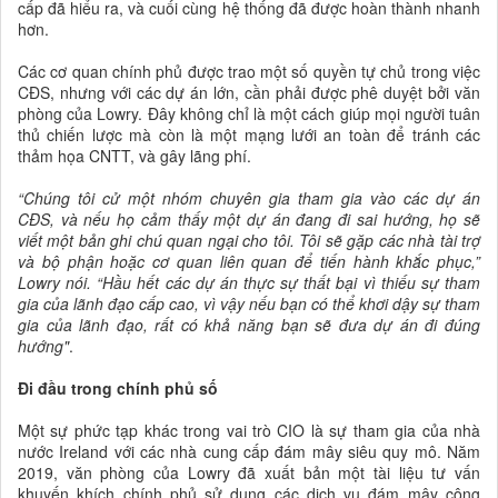
cấp đã hiểu ra, và cuối cùng hệ thống đã được hoàn thành nhanh
hơn.
Các cơ quan chính phủ được trao một số quyền tự chủ trong việc
CĐS, nhưng với các dự án lớn, cần phải được phê duyệt bởi văn
phòng của Lowry. Đây không chỉ là một cách giúp mọi người tuân
thủ chiến lược mà còn là một mạng lưới an toàn để tránh các
thảm họa CNTT, và gây lãng phí.
“Chúng tôi cử một nhóm chuyên gia tham gia vào các dự án
CĐS, và nếu họ cảm thấy một dự án đang đi sai hướng, họ sẽ
viết một bản ghi chú quan ngại cho tôi. Tôi sẽ gặp các nhà tài trợ
và bộ phận hoặc cơ quan liên quan để tiến hành khắc phục,”
Lowry nói. “Hầu hết các dự án thực sự thất bại vì thiếu sự tham
gia của lãnh đạo cấp cao, vì vậy nếu bạn có thể khơi dậy sự tham
gia của lãnh đạo, rất có khả năng bạn sẽ đưa dự án đi đúng
hướng"
.
Đi đầu trong chính phủ số
Một sự phức tạp khác trong vai trò CIO là sự tham gia của nhà
nước Ireland với các nhà cung cấp đám mây siêu quy mô. Năm
2019, văn phòng của Lowry đã xuất bản một tài liệu tư vấn
khuyến khích chính phủ sử dụng các dịch vụ đám mây công