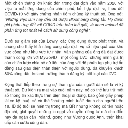
Một chiến thắng lớn khác đến trong đại dịch vào năm 2020 với
việc ra mắt ứng dụng của chính phủ, kết hợp dịch vụ theo dõi
COVID-19 với giấy chứng nhận tiêm chủng kỹ thuật số. Ông nói:
“Những việc làm này đều đã được Bloomberg đăng tải. Họ đánh
giá phản ứng đối với COVID trên toàn thế giới, và khen Ireland đã
phản ứng tốt nhất về cách sử dụng công nghệ".
Dưới sự giám sát của Lowry, các ứng dụng được phát triển, và
chúng cho thấy khả năng cung cấp dịch vụ số hiệu quả của khu
vực công như khu vực tư nhân. Văn phòng của ông đã đạt được
thành công lớn với MyGovID - một cổng DVC, chứng minh giá trị
của chiến lược chia sẻ dữ liệu của ông với độ phức tạp phụ trợ ẩn
đằng sau giao diện thân thiện với người dùng, đã khuyến khích
80% công dân Ireland trưởng thành đăng ký một loạt các DVC.
Động thái tiếp theo trong sự tham gia của người dân sẽ là ví kỹ
thuật số. Dự kiến ​​ra mắt vào cuối năm nay, nó có thể lưu trữ một
số thông tin xác thực trên điện thoại di động, bao gồm giấy phép
lái xe kỹ thuật số và thẻ "chứng minh tuổi" dành cho người trên
18. ID độ tuổi sẽ hiển thị trong mã QR nhưng không có tên hoặc
địa chỉ, giải quyết những lo ngại về quyền riêng tư mà cho đến
nay đã ngăn cản Ireland, giống như Vương quốc Anh, triển khai
cấp căn cước công dân.