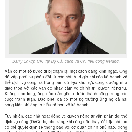
Barry Lowry, CIO tại Bộ Cải cách và Chi tiêu công Ireland.
Vẫn có một số bước đi bị chậm lại một cách đáng kinh ngạc. Ông
đã vấp phải sự phản đối từ các chính trị gia khi các kế hoạch về
thẻ dịch vụ công và trung tâm dữ liệu khu vực công dường như
giao thoa với các vấn đề nhạy cảm về chính trị, quyền riêng tư.
Không nản lòng, ông dần dần giành được thành công trong các
cuộc tranh luận. Đặc biệt, đã có một bộ trưởng ủng hộ cả hai
sáng kiến ​​khi ông ta hiểu rõ hơn về kế hoạch.
Tuy nhiên, các nhà hoạt động về quyền riêng tư vẫn phản đối thẻ
dịch vụ công (DVC), họ cho rằng khi công dân thay đổi địa chỉ, họ
có thể quyết định sẽ thông báo với cơ quan chính phủ nào, trong