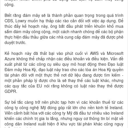
cộng.
Biết rằng đám mây sẽ là thành phần quan trọng trong quá trình
CĐS, Lowry muốn hạ thấp các rào cản đối với việc áp dụng. Để
thúc đẩy kế hoạch này, ông bắt đầu phát triển khuôn khổ mua
sắm đám mây công cộng, một cách nhanh chóng để các bộ phận
thực hiện đấu thầu giữa các nhà cung cấp đám mây đã được phê
duyệt trước.
Kế hoạch này đã thất bại vào phút cuối vì AWS và Microsoft
Azure không thể chấp nhận các điều khoản và điều kiện. Vấn đề
xuất phát từ các công cụ siêu quy mô hoạt động theo Đạo luật
Đám mây Hoa Kỳ, đạo luật này trao cho các tòa án Hoa Kỳ quyền
tài phán đối với một thực thể nơi dữ liệu đang được tìm kiếm -
một phần pháp lý được cho là sẽ thay thế các luật khác, nhưng
các quy tắc của EU nói rằng không có luật nào thay thế được
GDPR.
Sự bế tắc càng trở nên phức tạp hơn vì các khoản thuế từ các
công ty công nghệ Mỹ đóng góp rất lớn cho nền kinh tế Ireland.
Viễn cảnh bất hòa với các công ty Mỹ đã đầu tư nhiều vào Ireland
khiến các chính trị gia lo lắng, nhưng nguy cơ thông tin bí mật về
công dân Ireland xuất hiện ở khu vực tài phán khác cũng nguy