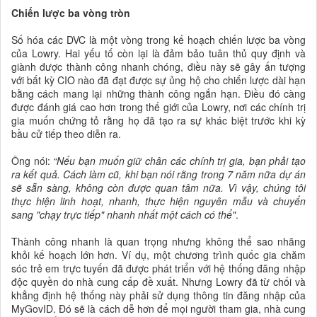
Chiến lược ba vòng tròn
Số hóa các DVC là một vòng trong kế hoạch chiến lược ba vòng
của Lowry. Hai yếu tố còn lại là đảm bảo tuân thủ quy định và
giành được thành công nhanh chóng, điều này sẽ gây ấn tượng
với bất kỳ CIO nào đã đạt được sự ủng hộ cho chiến lược dài hạn
bằng cách mang lại những thành công ngắn hạn. Điều đó càng
được đánh giá cao hơn trong thế giới của Lowry, nơi các chính trị
gia muốn chứng tỏ rằng họ đã tạo ra sự khác biệt trước khi kỳ
bầu cử tiếp theo diễn ra.
Ông nói:
“Nếu bạn muốn giữ chân các chính trị gia, bạn phải tạo
ra kết quả. Cách làm cũ, khi bạn nói rằng trong 7 năm nữa dự án
sẽ sẵn sàng, không còn được quan tâm nữa. Vì vậy, chúng tôi
thực hiện linh hoạt, nhanh, thực hiện nguyên mẫu và chuyển
sang "chạy trực tiếp" nhanh nhất một cách có thể"
.
Thành công nhanh là quan trọng nhưng không thể sao nhãng
khỏi kế hoạch lớn hơn. Ví dụ, một chương trình quốc gia chăm
sóc trẻ em trực tuyến đã được phát triển với hệ thống đăng nhập
độc quyền do nhà cung cấp đề xuất. Nhưng Lowry đã từ chối và
khẳng định hệ thống này phải sử dụng thông tin đăng nhập của
MyGovID. Đó sẽ là cách dễ hơn để mọi người tham gia, nhà cung