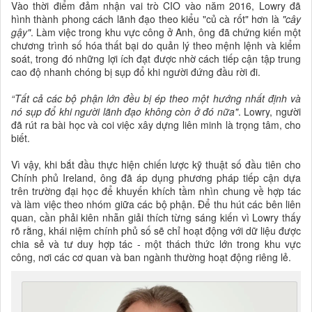
Vào thời điểm đảm nhận vai trò CIO vào năm 2016, Lowry đã
hình thành phong cách lãnh đạo theo kiểu "củ cà rốt" hơn là
"cây
gậy"
. Làm việc trong khu vực công ở Anh, ông đã chứng kiến ​​một
chương trình số hóa thất bại do quản lý theo mệnh lệnh và kiểm
soát, trong đó những lợi ích đạt được nhờ cách tiếp cận tập trung
cao độ nhanh chóng bị sụp đổ khi người đứng đầu rời đi.
“Tất cả các bộ phận lớn đều bị ép theo một hướng nhất định và
nó sụp đổ khi người lãnh đạo không còn ở đó nữa"
. Lowry, người
đã rút ra bài học và coi việc xây dựng liên minh là trọng tâm, cho
biết.
Vì vậy, khi bắt đầu thực hiện chiến lược kỹ thuật số đầu tiên cho
Chính phủ Ireland, ông đã áp dụng phương pháp tiếp cận dựa
trên trường đại học để khuyến khích tầm nhìn chung về hợp tác
và làm việc theo nhóm giữa các bộ phận. Để thu hút các bên liên
quan, cần phải kiên nhẫn giải thích từng sáng kiến ​​vì Lowry thấy
rõ rằng, khái niệm chính phủ số sẽ chỉ hoạt động với dữ liệu được
chia sẻ và tư duy hợp tác - một thách thức lớn trong khu vực
công, nơi các cơ quan và ban ngành thường hoạt động riêng lẻ.