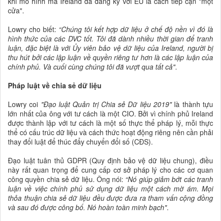
khi mô hình mà Ireland đã đăng ký với EU là cách tiếp cận "một
cửa".
Lowry cho biết:
“Chúng tôi kết hợp dữ liệu ở chế độ nền vì đó là
hình thức của các DVC tốt. Tôi đã dành nhiều thời gian để tranh
luận, đặc biệt là với Ủy viên bảo vệ dữ liệu của Ireland, người bị
thu hút bởi các lập luận về quyền riêng tư hơn là các lập luận của
chính phủ. Và cuối cùng chúng tôi đã vượt qua tất cả"
.
Pháp luật về chia sẻ dữ liệu
Lowry coi
"Đạo luật Quản trị Chia sẻ Dữ liệu 2019"
là thành tựu
lớn nhất của ông với tư cách là một CIO. Bởi vì chính phủ Ireland
được thành lập với tư cách là một số thực thể pháp lý, mỗi thực
thể có cấu trúc dữ liệu và cách thức hoạt động riêng nên cần phải
thay đổi luật để thúc đẩy chuyển đổi số (CĐS).
Đạo luật tuân thủ GDPR (Quy định bảo vệ dữ liệu chung), điều
này rất quan trọng để cung cấp cơ sở pháp lý cho các cơ quan
công quyền chia sẻ dữ liệu. Ông nói:
“Nó giúp giảm bớt các tranh
luận về việc chính phủ sử dụng dữ liệu một cách mờ ám. Mọi
thỏa thuận chia sẻ dữ liệu đều được đưa ra tham vấn cộng đồng
và sau đó được công bố. Nó hoàn toàn minh bạch"
.