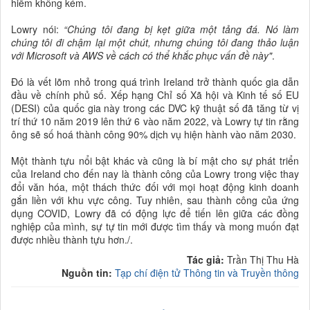
hiểm không kém.
Lowry nói:
“Chúng tôi đang bị kẹt giữa một tảng đá. Nó làm
chúng tôi đi chậm lại một chút, nhưng chúng tôi đang thảo luận
với Microsoft và AWS về cách có thể khắc phục vấn đề này"
.
Đó là vết lõm nhỏ trong quá trình Ireland trở thành quốc gia dẫn
đầu về chính phủ số. Xếp hạng Chỉ số Xã hội và Kinh tế số EU
(DESI) của quốc gia này trong các DVC kỹ thuật số đã tăng từ vị
trí thứ 10 năm 2019 lên thứ 6 vào năm 2022, và Lowry tự tin rằng
ông sẽ số hoá thành công 90% dịch vụ hiện hành vào năm 2030.
Một thành tựu nổi bật khác và cũng là bí mật cho sự phát triển
của Ireland cho đến nay là thành công của Lowry trong việc thay
đổi văn hóa, một thách thức đối với mọi hoạt động kinh doanh
gắn liền với khu vực công. Tuy nhiên, sau thành công của ứng
dụng COVID, Lowry đã có động lực để tiến lên giữa các đồng
nghiệp của mình, sự tự tin mới được tìm thấy và mong muốn đạt
được nhiều thành tựu hơn./.
Tác giả:
Trần Thị Thu Hà
Nguồn tin:
Tạp chí điện tử Thông tin và Truyền thông