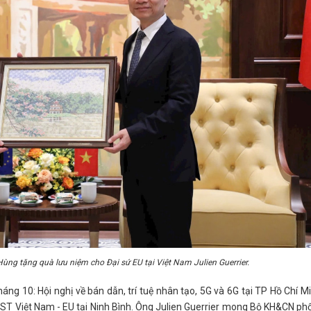
g tặng quà lưu niệm cho Đại sứ EU tại Việt Nam Julien Guerrier.
háng 10: Hội nghị về bán dẫn, trí tuệ nhân tạo, 5G và 6G tại TP Hồ Chí M
ST Việt Nam - EU tại Ninh Bình. Ông Julien Guerrier mong Bộ KH&CN phố