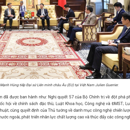
nh Hùng tiếp Đại sứ Liên minh châu Âu (EU) tại Việt Nam Julien Guerrier.
 đã được ban hành như: Nghị quyết 57 của Bộ Chính trị về đột phá ph
ốc hội về chính sách đặc thù; Luật Khoa học, Công nghệ và ĐMST; L
thuật; cùng quyết định của Thủ tướng về danh mục công nghệ chiến lược
ư nước ngoài, phát triển nhân lực chất lượng cao và thúc đẩy các công ng