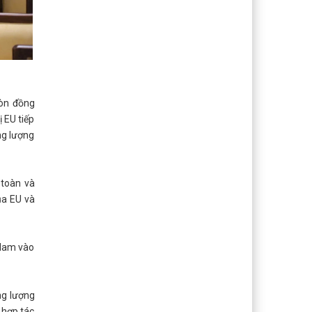
còn đồng
 EU tiếp
ng lượng
 toàn và
ủa EU và
 Nam vào
ng lượng
 hợp tác