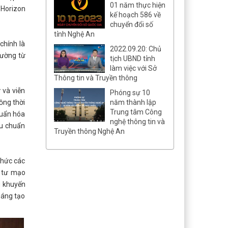
01 năm thực hiện
 Horizon
kế hoạch 586 về
chuyển đổi số
tỉnh Nghệ An
chính là
2022.09.20: Chủ
rường từ
tịch UBND tỉnh
làm việc với Sở
Thông tin và Truyền thông
 và viễn
Phóng sự 10
năm thành lập
ồng thời
Trung tâm Công
huẩn hóa
nghệ thông tin và
êu chuẩn
Truyền thông Nghệ An
chức các
u tư mạo
g khuyến
sáng tạo