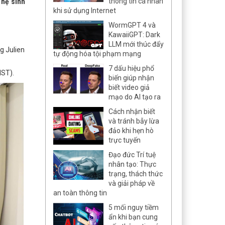
thông tin cá nhân
 hệ sinh
khi sử dụng Internet
WormGPT 4 và
KawaiiGPT: Dark
LLM mới thúc đẩy
g Julien
tự động hóa tội phạm mạng
7 dấu hiệu phổ
MST).
biến giúp nhận
biết video giả
mạo do AI tạo ra
Cách nhận biết
và tránh bẫy lừa
đảo khi hẹn hò
trực tuyến
Đạo đức Trí tuệ
nhân tạo: Thực
trạng, thách thức
và giải pháp về
an toàn thông tin
5 mối nguy tiềm
ẩn khi bạn cung