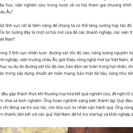
 đại học, viện nghiên cứu trong nước về cơ hội tham gia chương trình
hâu Âu”.
t lĩnh vực rất là tiềm năng để chúng ta có thể tăng cường hợp tác đó 
Tôi tin tưởng đây là một cơ hội mở cửa để các doanh nghiệp, các viện t
iệt Nam”.
ong 3 lĩnh vực chiến lược: đường sắt tốc độ cao, năng lượng nguyên tử
h nghiệp, viện trường châu Âu giới thiệu công nghệ mới tại Việt Nam, đ
phục vụ dự án đường sắt tốc độ cao, bảo đảm an toàn trong hạt nhân, c
tác trong xây dựng chuẩn an toàn mạng, bảo mật dữ liệu, cũng như ti
am đều gặp thách thức khi thương mại hóa kết quả nghiên cứu, đề nghị tổ 
am chia sẻ kinh nghiệm. Ông hoan nghênh sáng kiến thành lập Quỹ đầ
ớc chỉ đóng vai trò xúc tác, còn khu vực tư nhân vận hành quỹ. Ông cũn
nhánh, liên kết với các quỹ Việt Nam để hỗ trợ startup và khởi nghiệp 