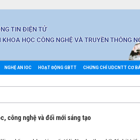
NG TIN ĐIỆN TỬ
 KHOA HỌC CÔNG NGHỆ VÀ TRUYỀN THÔNG N
NGHỆ AN IOC
HOẠT ĐỘNG GBTT
CHỨNG CHỈ UDCNTT CƠ B
c, công nghệ và đổi mới sáng tạo