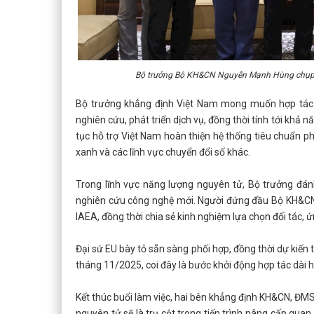
Bộ trưởng Bộ KH&CN Nguyễn Mạnh Hùng chụp ản
Bộ trưởng khẳng định Việt Nam mong muốn hợp tác s
nghiên cứu, phát triển dịch vụ, đồng thời tính tới kh
tục hỗ trợ Việt Nam hoàn thiện hệ thống tiêu chuẩn ph
xanh và các lĩnh vực chuyển đổi số khác.
Trong lĩnh vực năng lượng nguyên tử, Bộ trưởng đánh
nghiên cứu công nghệ mới. Người đứng đầu Bộ KH&CN
IAEA, đồng thời chia sẻ kinh nghiệm lựa chọn đối tác,
Đại sứ EU bày tỏ sẵn sàng phối hợp, đồng thời dự kiến 
tháng 11/2025, coi đây là bước khởi động hợp tác dài 
Kết thúc buổi làm việc, hai bên khẳng định KH&CN, ĐMST
nguyên tử sẽ là trụ cột trong tiến trình nâng cấp qua