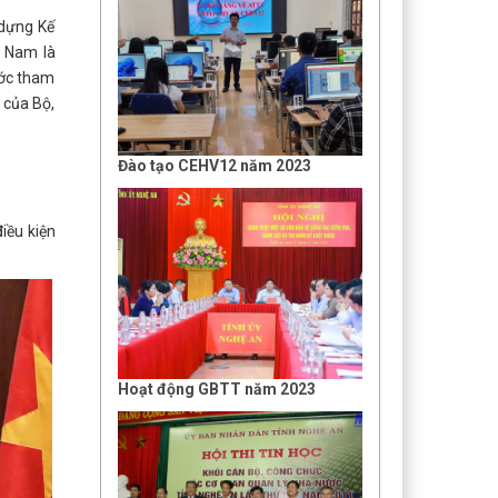
 dựng Kế
t Nam là
ước tham
 của Bộ,
Đào tạo CEHV12 năm 2023
iều kiện
Hoạt động GBTT năm 2023