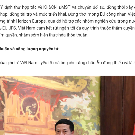
 Ý định thư hợp tác về KH&CN, ĐMST và chuyển đổi số, đồng thời xây
 hợp, đồng tài trợ và mốc triển khai. Đồng thời mong EU công nhận Việ
ương trình Horizon Europe, qua đó hỗ trợ các nhóm nghiên cứu trong n
EA-EU JFS. Việt Nam cam kết rút ngắn tối đa quy trình thuộc thẩm quyền
hẩm quyền, nhằm sớm hiện thực hóa thỏa thuận.
 chuẩn và năng lượng nguyên tử
ủa giới trẻ Việt Nam - yếu tố mà ông cho rằng châu Âu đang thiếu và là đ