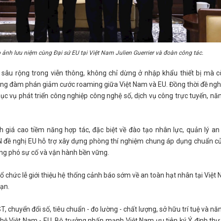
h lưu niệm cùng Đại sứ EU tại Việt Nam Julien Guerrier và đoàn công tác.
âu rộng trong viễn thông, không chỉ dừng ở nhập khẩu thiết bị mà 
ả năng đàm phán giảm cước roaming giữa Việt Nam và EU. Đồng thời đề nghị
ục vụ phát triển công nghiệp công nghệ số, dịch vụ công trực tuyến, nă
 giá cao tiềm năng hợp tác, đặc biệt về đào tạo nhân lực, quản lý an
 đề nghị EU hỗ trợ xây dựng phòng thí nghiệm chung áp dụng chuẩn c
 ứng phó sự cố và vận hành bền vững.
tổ chức lễ giới thiệu hệ thống cảnh báo sớm về an toàn hạt nhân tại Việt
hạn.
, chuyển đổi số, tiêu chuẩn - đo lường - chất lượng, sở hữu trí tuệ và nă
n hệ Việt Nam - EU. Bộ trưởng nhấn mạnh Việt Nam ưu tiên ký Ý định thư