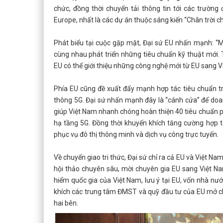
chức, đồng thời chuyển tải thông tin tới các trường
Europe, nhất là các dự án thuộc sáng kiến “Chân trời c
Phát biểu tại cuộc gặp mặt, Đại sứ EU nhấn mạnh: “Mộ
cùng nhau phát triển những tiêu chuẩn kỹ thuật mới. 
EU có thể giới thiệu những công nghệ mới từ EU sang V
Phía EU cũng đề xuất đẩy mạnh hợp tác tiêu chuẩn tr
thông 5G. Đại sứ nhấn mạnh đây là “cánh cửa” để doan
giúp Việt Nam nhanh chóng hoàn thiện 40 tiêu chuẩn 
hạ tầng 5G. Đồng thời khuyến khích tăng cường hợp 
phục vụ đô thị thông minh và dịch vụ công trực tuyến.
Về chuyển giao tri thức, Đại sứ chỉ ra cả EU và Việt N
hội thảo chuyên sâu, mời chuyên gia EU sang Việt N
hiểm quốc gia của Việt Nam, lưu ý tại EU, vốn nhà nư
khích các trung tâm ĐMST và quỹ đầu tư của EU mở chi 
hai bên.