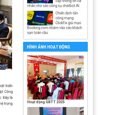
cấp thông tin cá
nhân cho các công cụ chatbot AI
Chiến dịch tấn
công mạng
ClickFix giả mạo
Booking.com nhắm vào các khách
sạn toàn cầu
HÌNH ẢNH HOẠT ĐỘNG
át triển
uật Công
. Đây là
Hoạt động GBTT 2025
hệ trọng