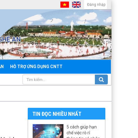
Đăng nhập
GHỆ AN
ẢN
HỖ TRỢ ỨNG DỤNG CNTT
TIN ĐỌC NHIỀU NHẤT
5 cách giúp hạn
chế việc rò rỉ