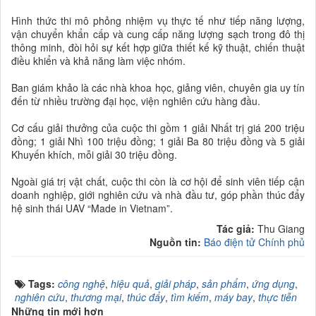
Hình thức thi mô phỏng nhiệm vụ thực tế như tiếp năng lượng,
vận chuyển khẩn cấp và cung cấp năng lượng sạch trong đô thị
thông minh, đòi hỏi sự kết hợp giữa thiết kế kỹ thuật, chiến thuật
điều khiển và khả năng làm việc nhóm.
Ban giám khảo là các nhà khoa học, giảng viên, chuyên gia uy tín
đến từ nhiều trường đại học, viện nghiên cứu hàng đầu.
Cơ cấu giải thưởng của cuộc thi gồm 1 giải Nhất trị giá 200 triệu
đồng; 1 giải Nhì 100 triệu đồng; 1 giải Ba 80 triệu đồng và 5 giải
Khuyến khích, mỗi giải 30 triệu đồng.
Ngoài giá trị vật chất, cuộc thi còn là cơ hội để sinh viên tiếp cận
doanh nghiệp, giới nghiên cứu và nhà đầu tư, góp phần thúc đẩy
hệ sinh thái UAV “Made in Vietnam”.
Tác giả:
Thu Giang
Nguồn tin:
Báo điện tử Chính phủ
Tags:
công nghệ
,
hiệu quả
,
giải pháp
,
sản phẩm
,
ứng dụng
,
nghiên cứu
,
thương mại
,
thúc đẩy
,
tìm kiếm
,
máy bay
,
thực tiễn
Những tin mới hơn