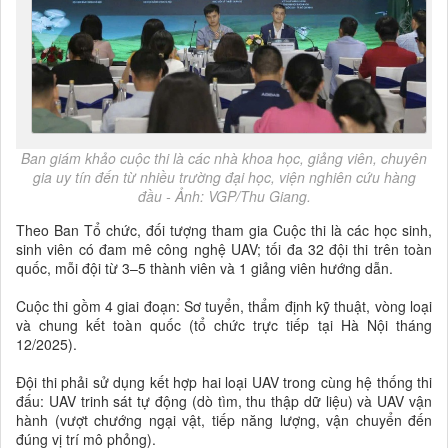
Ban giám khảo cuộc thi là các nhà khoa học, giảng viên, chuyên
gia uy tín đến từ nhiều trường đại học, viện nghiên cứu hàng
đầu - Ảnh: VGP/Thu Giang.
Theo Ban Tổ chức, đối tượng tham gia Cuộc thi là các học sinh,
sinh viên có đam mê công nghệ UAV; tối đa 32 đội thi trên toàn
quốc, mỗi đội từ 3–5 thành viên và 1 giảng viên hướng dẫn.
Cuộc thi gồm 4 giai đoạn: Sơ tuyển, thẩm định kỹ thuật, vòng loại
và chung kết toàn quốc (tổ chức trực tiếp tại Hà Nội tháng
12/2025).
Đội thi phải sử dụng kết hợp hai loại UAV trong cùng hệ thống thi
đấu: UAV trinh sát tự động (dò tìm, thu thập dữ liệu) và UAV vận
hành (vượt chướng ngại vật, tiếp năng lượng, vận chuyển đến
đúng vị trí mô phỏng).