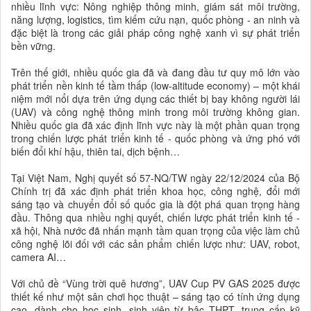
nhiều lĩnh vực: Nông nghiệp thông minh, giám sát môi trường,
năng lượng, logistics, tìm kiếm cứu nạn, quốc phòng - an ninh và
đặc biệt là trong các giải pháp công nghệ xanh vì sự phát triển
bền vững.
Trên thế giới, nhiều quốc gia đã và đang đầu tư quy mô lớn vào
phát triển nền kinh tế tầm thấp (low-altitude economy) – một khái
niệm mới nổi dựa trên ứng dụng các thiết bị bay không người lái
(UAV) và công nghệ thông minh trong môi trường không gian.
Nhiều quốc gia đã xác định lĩnh vực này là một phần quan trọng
trong chiến lược phát triển kinh tế - quốc phòng và ứng phó với
biến đổi khí hậu, thiên tai, dịch bệnh…
Tại Việt Nam, Nghị quyết số 57-NQ/TW ngày 22/12/2024 của Bộ
Chính trị đã xác định phát triển khoa học, công nghệ, đổi mới
sáng tạo và chuyển đổi số quốc gia là đột phá quan trọng hàng
đầu. Thông qua nhiều nghị quyết, chiến lược phát triển kinh tế -
xã hội, Nhà nước đã nhấn mạnh tầm quan trọng của việc làm chủ
công nghệ lõi đối với các sản phẩm chiến lược như: UAV, robot,
camera AI…
Với chủ đề “Vùng trời quê hương”, UAV Cup PV GAS 2025 được
thiết kế như một sân chơi học thuật – sáng tạo có tính ứng dụng
cao, dành cho học sinh, sinh viên từ bậc THPT, trung cấp kỹ