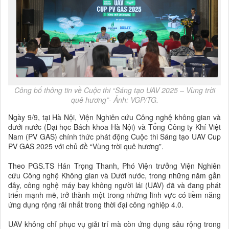
Công bố thông tin về Cuộc thi “Sáng tạo UAV 2025 – Vùng trời
quê hương”- Ảnh: VGP/TG.
Ngày 9/9, tại Hà Nội, Viện Nghiên cứu Công nghệ không gian và
dưới nước (Đại học Bách khoa Hà Nội) và Tổng Công ty Khí Việt
Nam (PV GAS) chính thức phát động Cuộc thi Sáng tạo UAV Cup
PV GAS 2025 với chủ đề “Vùng trời quê hương”.
Theo PGS.TS Hán Trọng Thanh, Phó Viện trưởng Viện Nghiên
cứu Công nghệ Không gian và Dưới nước, trong những năm gần
đây, công nghệ máy bay không người lái (UAV) đã và đang phát
triển mạnh mẽ, trở thành một trong những lĩnh vực có tiềm năng
ứng dụng rộng rãi nhất trong thời đại công nghiệp 4.0.
UAV không chỉ phục vụ giải trí mà còn ứng dụng sâu rộng trong