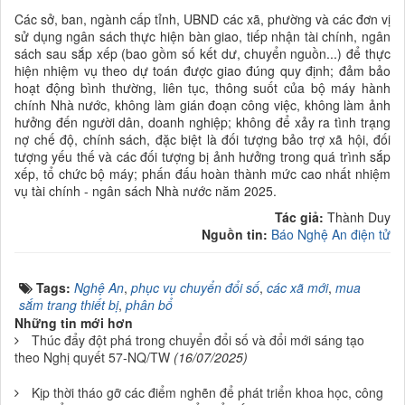
Các sở, ban, ngành cấp tỉnh, UBND các xã, phường và các đơn vị
sử dụng ngân sách thực hiện bàn giao, tiếp nhận tài chính, ngân
sách sau sắp xếp (bao gồm số kết dư, chuyển nguồn...) để thực
hiện nhiệm vụ theo dự toán được giao đúng quy định; đảm bảo
hoạt động bình thường, liên tục, thông suốt của bộ máy hành
chính Nhà nước, không làm gián đoạn công việc, không làm ảnh
hưởng đến người dân, doanh nghiệp; không để xảy ra tình trạng
nợ chế độ, chính sách, đặc biệt là đối tượng bảo trợ xã hội, đối
tượng yếu thế và các đối tượng bị ảnh hưởng trong quá trình sắp
xếp, tổ chức bộ máy; phấn đấu hoàn thành mức cao nhất nhiệm
vụ tài chính - ngân sách Nhà nước năm 2025.
Tác giả:
Thành Duy
Nguồn tin:
Báo Nghệ An điện tử
Tags:
Nghệ An
,
phục vụ chuyển đổi số
,
các xã mới
,
mua
sắm trang thiết bị
,
phân bổ
Những tin mới hơn
Thúc đẩy đột phá trong chuyển đổi số và đổi mới sáng tạo
theo Nghị quyết 57-NQ/TW
(16/07/2025)
Kịp thời tháo gỡ các điểm nghẽn để phát triển khoa học, công