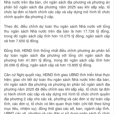
Nhà nước trên địa bàn, chi ngân sách địa phương và phương án
phân bổ ngân sách địa phương năm 2025 sau khi sắp xếp, tổ
chức lại đơn vị hành chính các cấp và xây dựng mô hình tổ chức
chính quyền địa phương 2 cấp.
Theo đó, điều chỉnh dự toán thu ngân sách Nhà nước với tổng
thu ngân sách Nhà nước trên địa bàn là hơn 17.726 tỷ đồng,
trong đó ngân sách cấp tỉnh hơn 10.075 tỷ đồng, ngân sách cấp
xã hơn 7.650 tỷ đồng.
Đồng thời, HĐND tỉnh thống nhất điều chỉnh phương án phân bổ
dự toán ngân sách địa phương với tổng chi ngân sách địa
phương hơn 41.991 tỷ đồng, trong đó ngân sách cấp tỉnh hơn
26.096 tỷ đồng, ngân sách cấp xã hơn 15.895 tỷ đồng.
Căn cứ Nghị quyết này, HĐND tỉnh giao UBND tỉnh triển khai thực
hiện; giao chi tiết dự toán thu ngân sách Nhà nước trên địa bàn,
chi ngân sách địa phương và phương án phân bổ ngân sách địa
phương năm 2025 đã điều chỉnh sau khi sắp xếp, tổ chức lại đơn
vị hành chính các cấp và xây dựng mô hình tổ chức chính quyền
địa phương 2 cấp cho các xã, phường và các đơn vị dự toán cấp
tỉnh, các đơn vị, tổ chức có liên quan thực hiện (chi tiết theo từng
mục tiêu, nhiệm vụ); đồng thời giao các sở, ban, ngành cấp tỉnh,
UBND các xã, phường và các đơn vị sử dụng ngân sách tổ chức