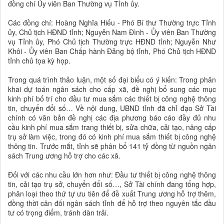
đồng chí Ủy viên Ban Thường vụ Tỉnh ủy.
Các đồng chí: Hoàng Nghĩa Hiếu - Phó Bí thư Thường trực Tỉnh
ủy, Chủ tịch HĐND tỉnh; Nguyễn Nam Đình - Ủy viên Ban Thường
vụ Tỉnh ủy, Phó Chủ tịch Thường trực HĐND tỉnh; Nguyễn Như
Khôi - Ủy viên Ban Chấp hành Đảng bộ tỉnh, Phó Chủ tịch HĐND
tỉnh chủ tọa kỳ họp.
Trong quá trình thảo luận, một số đại biểu có ý kiến: Trong phân
khai dự toán ngân sách cho cấp xã, đề nghị bổ sung các mục
kinh phí bố trí cho đầu tư mua sắm các thiết bị công nghệ thông
tin, chuyển đổi số… Về nội dung, UBND tỉnh đã chỉ đạo Sở Tài
chính có văn bản đề nghị các địa phương báo cáo đầy đủ nhu
cầu kinh phí mua sắm trang thiết bị, sửa chữa, cải tạo, nâng cấp
trụ sở làm việc, trong đó có kinh phí mua sắm thiết bị công nghệ
thông tin. Trước mắt, tỉnh sẽ phân bổ 141 tỷ đồng từ nguồn ngân
sách Trung ương hỗ trợ cho các xã.
Đối với các nhu cầu lớn hơn như: Đầu tư thiết bị công nghệ thông
tin, cải tạo trụ sở, chuyển đổi số…, Sở Tài chính đang tổng hợp,
phân loại theo thứ tự ưu tiên để đề xuất Trung ương hỗ trợ thêm,
đồng thời cân đối ngân sách tỉnh để hỗ trợ theo nguyên tắc đầu
tư có trọng điểm, tránh dàn trải.