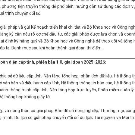
các phương tiện truyền thông để phổ biến, hướng dẫn sử dụng các dịch v
á trình chuyển đổi số.
iải pháp và gửi Kế hoạch triển khai chi tiết về Bộ Khoa học và Công n
Đăng ký cần nêu rõ cơ chế đầu tư, các giải pháp được lựa chọn và doan
khai định kỳ hằng quý về Bộ Khoa học và Công nghệ để theo dõi và tổng 
p tại Danh mục sau khi hoàn thành giai đoạn thí điểm.
oàn diện cấp tỉnh, phiên bản 1.0, giai đoạn 2025-2026:
hia sẻ dữ liệu cấp tỉnh; Nền tảng tổng hợp, phân tích dữ liệu; Hệ thống t
lý văn bản và điều hành cấp tỉnh; Hệ thống thông tin báo cáo, hệ thống t
u hành thông minh cấp tỉnh; Nền tảng Họp trực tuyến; Phần mềm quản l
Hệ thống họp không giấy tờ.
hiệp và nông thôn có giải pháp Bản đồ số nông nghiệp; Thương mại, côn
 minh; Du lịch có giải pháp chuyển đổi số du lịch; Tài nguyên và Môi t