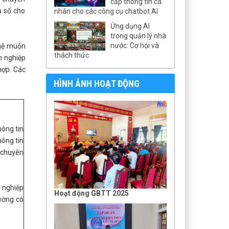
cấp thông tin cá
ụ số cho
nhân cho các công cụ chatbot AI
Ứng dụng AI
trong quản lý nhà
nước: Cơ hội và
ghệ muộn
thách thức
h nghiệp
hợp. Các
HÌNH ẢNH HOẠT ĐỘNG
hông tin
hông tin
ý chuyên
g nghiệp
Hoạt động GBTT 2025
rường có