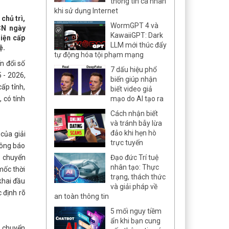
thông tin cá nhân
khi sử dụng Internet
chủ trì,
WormGPT 4 và
CN ngày
KawaiiGPT: Dark
diện cấp
LLM mới thúc đẩy
ệ.
tự động hóa tội phạm mạng
n đổi số
7 dấu hiệu phổ
 - 2026,
biến giúp nhận
ấp tỉnh,
biết video giả
 có tính
mạo do AI tạo ra
Cách nhận biết
và tránh bẫy lừa
đảo khi hẹn hò
của giải
trực tuyến
hông báo
p chuyển
Đạo đức Trí tuệ
nhân tạo: Thực
mốc thời
trạng, thách thức
khai đầu
và giải pháp về
 định rõ
an toàn thông tin
5 mối nguy tiềm
ẩn khi bạn cung
p chuyển