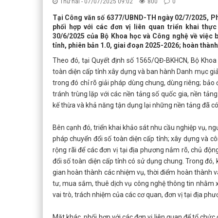
Thứ hai - 07/07/2025 09:02
800
0
Tại Công văn số 6377/UBND-TH ngày 02/7/2025, Phó
phối hợp với các đơn vị liên quan triển khai t
30/6/2025 của Bộ Khoa học và Công nghệ về việc b
tỉnh, phiên bản 1.0, giai đoạn 2025-2026; hoàn thà
Theo đó, tại Quyết định số 1565/QĐ-BKHCN, Bộ Khoa 
toàn diện cấp tỉnh xây dựng và ban hành Danh mục giải
trong đó chỉ rõ giải pháp dùng chung, dùng riêng; bảo
tránh trùng lặp với các nền tảng số quốc gia, nền tản
kế thừa và khả năng tận dụng lại những nền tảng đã có c
Bên cạnh đó, triển khai khảo sát nhu cầu nghiệp vụ, n
pháp chuyển đổi số toàn diện cấp tỉnh; xây dựng và côn
rộng rãi để các đơn vị tại địa phương nắm rõ, chủ độn
đổi số toàn diện cấp tỉnh có sử dụng chung. Trong đó, 
gian hoàn thành các nhiệm vụ, thời điểm hoàn thành và
tư, mua sắm, thuê dịch vụ công nghệ thông tin nhằm xâ
vai trò, trách nhiệm của các cơ quan, đơn vị tại địa phư
Mặt khác, phối hợp với các đơn vị liên quan để tổ chứ