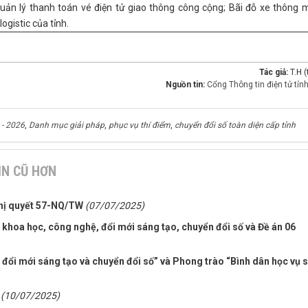
uản lý thanh toán vé điện tử giao thông công cộng; Bãi đỗ xe thông m
ogistic của tỉnh.
Tác giả:
T.H 
Nguồn tin:
Cổng Thông tin điện tử tỉn
 - 2026
,
Danh mục giải pháp
,
phục vụ thí điểm
,
chuyển đổi số toàn diện cấp tỉnh
IN CŨ HƠN
Nghị quyết 57-NQ/TW
(07/07/2025)
 khoa học, công nghệ, đổi mới sáng tạo, chuyển đổi số và Đề án 06
a đổi mới sáng tạo và chuyển đổi số” và Phong trào “Bình dân học vụ 
(10/07/2025)