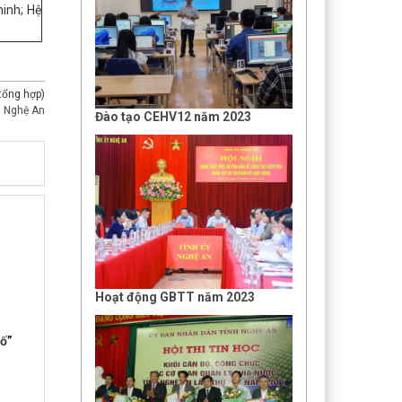
inh; Hệ
(tổng hợp)
h Nghệ An
Đào tạo CEHV12 năm 2023
Hoạt động GBTT năm 2023
số”