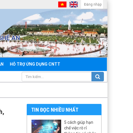
Đăng nhập
GHỆ AN
ẢN
HỖ TRỢ ỨNG DỤNG CNTT
TIN ĐỌC NHIỀU NHẤT
h,
5 cách giúp hạn
chế việc rò rỉ