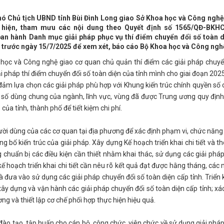
 Chủ tịch UBND tỉnh Bùi Đình Long giao Sở Khoa học và Công nghệ 
hực hiện, tham mưu các nội dung theo Quyết định số 1565/QĐ-BKH
an hành Danh mục giải pháp phục vụ thí điểm chuyển đổi số toàn 
nh trước ngày 15/7/2025 để xem xét, báo cáo Bộ Khoa học và Công ngh
học và Công nghệ giao cơ quan chủ quản thí điểm các giải pháp chuyể
 pháp thí điểm chuyển đổi số toàn diện của tỉnh mình cho giai đoạn 2025
 đảm lựa chọn các giải pháp phù hợp với Khung kiến trúc chính quyền số c
g số dùng chung của ngành, lĩnh vực, vùng đã được Trung ương quy định,
ủa tỉnh, thành phố để tiết kiệm chi phí.
gười dùng của các cơ quan tại địa phương để xác định phạm vi, chức năng 
g bố kiến trúc của giải pháp. Xây dựng Kế hoạch triển khai chi tiết và t
g chuẩn bị các điều kiện cần thiết nhằm khai thác, sử dụng các giải phá
kế hoạch triển khai chi tiết cần nêu rõ kết quả đạt được hằng tháng, các 
 đưa vào sử dụng các giải pháp chuyển đổi số toàn diện cấp tỉnh. Triển 
y dựng và vận hành các giải pháp chuyển đổi số toàn diện cấp tỉnh; xác
ơng và thiết lập cơ chế phối hợp thực hiện hiệu quả.
c đào tạo, tập huấn cho cán bộ, công chức, viên chức về sử dụng giải phá