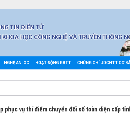
NG TIN ĐIỆN TỬ
 KHOA HỌC CÔNG NGHỆ VÀ TRUYỀN THÔNG N
NGHỆ AN IOC
HOẠT ĐỘNG GBTT
CHỨNG CHỈ UDCNTT CƠ B
p phục vụ thí điểm chuyển đổi số toàn diện cấp tỉn