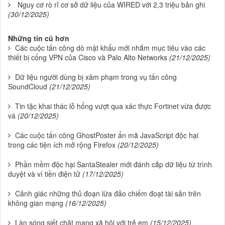
Nguy cơ rò rỉ cơ sở dữ liệu của WIRED với 2,3 triệu bản ghi
(30/12/2025)
Những tin cũ hơn
Các cuộc tấn công dò mật khẩu mới nhắm mục tiêu vào các
thiết bị cổng VPN của Cisco và Palo Alto Networks
(21/12/2025)
Dữ liệu người dùng bị xâm phạm trong vụ tấn công
SoundCloud
(21/12/2025)
Tin tặc khai thác lỗ hổng vượt qua xác thực Fortinet vừa được
vá
(20/12/2025)
Các cuộc tấn công GhostPoster ẩn mã JavaScript độc hại
trong các tiện ích mở rộng Firefox
(20/12/2025)
Phần mềm độc hại SantaStealer mới đánh cắp dữ liệu từ trình
duyệt và ví tiền điện tử
(17/12/2025)
Cảnh giác những thủ đoạn lừa đảo chiếm đoạt tài sản trên
không gian mạng
(16/12/2025)
Làn sóng siết chặt mạng xã hội với trẻ em
(15/12/2025)