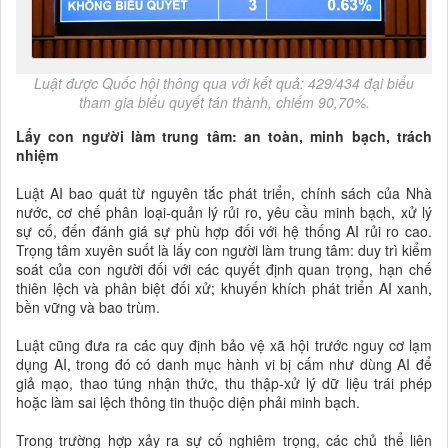
Luật được Quốc hội thông qua với kết quả: 429/434 đại biểu
tham gia biểu quyết tán thành, chiếm 90,70%.
Lấy con người làm trung tâm: an toàn, minh bạch, trách
nhiệm
Luật AI bao quát từ nguyên tắc phát triển, chính sách của Nhà
nước, cơ chế phân loại-quản lý rủi ro, yêu cầu minh bạch, xử lý
sự cố, đến đánh giá sự phù hợp đối với hệ thống AI rủi ro cao.
Trọng tâm xuyên suốt là lấy con người làm trung tâm: duy trì kiểm
soát của con người đối với các quyết định quan trọng, hạn chế
thiên lệch và phân biệt đối xử; khuyến khích phát triển AI xanh,
bền vững và bao trùm.
Luật cũng đưa ra các quy định bảo vệ xã hội trước nguy cơ lạm
dụng AI, trong đó có danh mục hành vi bị cấm như dùng AI để
giả mạo, thao túng nhận thức, thu thập-xử lý dữ liệu trái phép
hoặc làm sai lệch thông tin thuộc diện phải minh bạch.
Trong trường hợp xảy ra sự cố nghiêm trọng, các chủ thể liên