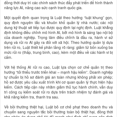
đồng thời duy trì các chính sách thúc đẩy phát triển để hình thành
năng lực AI, nâng cao sức cạnh tranh quốc gia.
Một quyết định quan trọng là Luật theo hướng “luật khung” gọn,
quy định nguyên tắc và khuôn khổ quản lý nhà nước; các nội
dung kỹ thuật sẽ tiếp tục được quy định tại nghị định. Luật khẳng
định không điều chỉnh mô hình AI, bởi mô hình là sáng tạo nội bộ
của doanh nghiệp. Trọng tâm điều chỉnh là đầu ra, hành vi sử
dụng và rủi ro AI gây ra đối với xã hội. Theo hướng quản lý dựa
trên rủi ro, Luật thiết kế phân tầng rõ ràng: giảm từ bốn xuống ba
mức rủi ro (thấp, trung bình, cao), kèm một điều về các hành vi bị
cấm.
Với hệ thống AI rủi ro cao, Luật lựa chọn cơ chế quản trị theo
hướng “tối thiểu trước triển khai – mạnh hậu kiểm”. Doanh nghiệp
tự chuẩn bị hồ sơ đánh giá an toàn nhưng không phải xin phép;
hồ sơ được yêu cầu xuất trình khi cơ quan quản lý thực hiện hậu
kiểm. Cách tiếp cận này nhằm giảm thủ tục hành chính, vẫn duy
trì công cụ kiểm soát rủi ro dựa trên trách nhiệm tự đánh giá và
khả năng kiểm tra, thanh tra sau.
Về bồi thường thiệt hại, Luật bỏ cơ chế phạt theo doanh thu và
chuyển sang nguyên tắc bồi thường toàn bộ thiệt hại, đồng thời
cho phép áp dụng chế tài đủ mạnh như đình chỉ cung cấp dịch