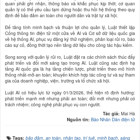
quan phải ghi nhận, thông báo và khắc phục kịp thời; cơ quan
quản lý có thể yêu cầu tạm dừng hoặc thu hồi hệ thống theo quy
định để bảo đảm an toàn cho người dân và trật tự xã hội.
Để tăng tính minh bạch và thuận lợi cho quản lý, Luật thiết lập
Cổng thông tin điện tử một cửa về AI và Cơ sở dữ liệu quốc gia
về hệ thống AI, phục vụ đăng ký thử nghiệm, phân loại rủi ro, báo
cáo sự cố, đồng thời tạo nền tảng dữ liệu cho công tác hậu kiểm.
Song song với quản lý rủi ro, Luật đặt ra các chính sách thúc đẩy
phát triển và đổi mới sáng tạo trong AI. Luật cũng xác định hạ
tầng AI quốc gia là hạ tầng chiến lược, phát triển theo mô hình
thống nhất-mở-an toàn; khuyến khích hợp tác công tư và sự tham
gia của doanh nghiệp, viện, trường và tổ chức xã hội.
Luật AI có hiệu lực từ ngày 01/3/2026, thể hiện rõ định hướng:
phát triển mạnh mẽ nhưng phải an toàn; đổi mới nhưng phải có
trách nhiệm; công nghệ phải phục vụ con người.
Tác giả:
Mai Hà
Nguồn tin:
Báo Nhân Dân điện tử
Tags:
bảo đảm
,
an toàn
,
nhân tạo
,
trí tuệ
,
minh bạch
,
sáng