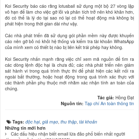
Koi Security báo cáo rằng lotusbail sử dụng một bộ 27 vòng lặp
vô hạn để làm cho việc gỡ lỗi và phân tích trở nên khó khăn hơn,
đó có thể là lý do tại sao nó lại có thể hoạt động mà không bị
phát hiện trong thời gian dài như vậy.
Các nhà phát triển đã sử dụng gói phần mềm này được khuyến
cáo nên gỡ bỏ nó khỏi hệ thống và kiểm tra tài khoản WhatsApp
của mình xem có thiết bị nào bị liên kết trái phép hay không.
Koi Security nhấn mạnh rằng việc chỉ xem mã nguồn để tìm ra
các dòng lệnh độc hại là chưa đủ; các nhà phát triển nên giám
sát hành vi trong quá trình thực thi để phát hiện các kết nối ra
ngoài bất thường, hoặc hoạt động trong quá trình xác thực với
các thành phần phụ thuộc mới nhằm xác nhận tính an toàn của
chúng.
Tác giả:
Hồng Đạt
Nguồn tin:
Tạp chí An toàn thông tin
Tags:
độc hại
,
giả mạo
,
thu thập
,
tài khoản
Những tin mới hơn
Các dấu hiệu nhận biết email lừa đảo phổ biến nhất người