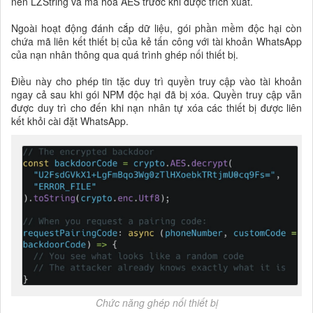
nén LZString và mã hóa AES trước khi được trích xuất.
Ngoài hoạt động đánh cắp dữ liệu, gói phần mềm độc hại còn
chứa mã liên kết thiết bị của kẻ tấn công với tài khoản WhatsApp
của nạn nhân thông qua quá trình ghép nối thiết bị.
Điều này cho phép tin tặc duy trì quyền truy cập vào tài khoản
ngay cả sau khi gói NPM độc hại đã bị xóa. Quyền truy cập vẫn
được duy trì cho đến khi nạn nhân tự xóa các thiết bị được liên
kết khỏi cài đặt WhatsApp.
Chức năng ghép nối thiết bị