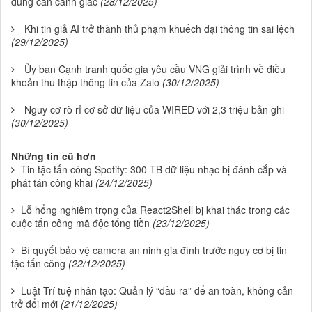
dùng cần cảnh giác
(28/12/2025)
Khi tin giả AI trở thành thủ phạm khuếch đại thông tin sai lệch
(29/12/2025)
Ủy ban Cạnh tranh quốc gia yêu cầu VNG giải trình về điều
khoản thu thập thông tin của Zalo
(30/12/2025)
Nguy cơ rò rỉ cơ sở dữ liệu của WIRED với 2,3 triệu bản ghi
(30/12/2025)
Những tin cũ hơn
Tin tặc tấn công Spotify: 300 TB dữ liệu nhạc bị đánh cắp và
phát tán công khai
(24/12/2025)
Lỗ hổng nghiêm trọng của React2Shell bị khai thác trong các
cuộc tấn công mã độc tống tiền
(23/12/2025)
Bí quyết bảo vệ camera an ninh gia đình trước nguy cơ bị tin
tặc tấn công
(22/12/2025)
Luật Trí tuệ nhân tạo: Quản lý “đầu ra” để an toàn, không cản
trở đổi mới
(21/12/2025)