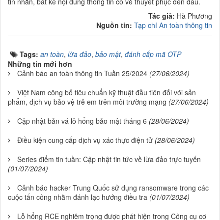
tin nhắn, bất kể nội dung thông tin có vẻ thuyết phục đến đâu.
Tác giả:
Hà Phương
Nguồn tin:
Tạp chí An toàn thông tin
Tags:
an toàn
,
lừa đảo
,
bảo mật
,
đánh cắp mã OTP
Những tin mới hơn
Cảnh báo an toàn thông tin Tuần 25/2024
(27/06/2024)
Việt Nam công bố tiêu chuẩn kỹ thuật đầu tiên đối với sản
phẩm, dịch vụ bảo vệ trẻ em trên môi trường mạng
(27/06/2024)
Cập nhật bản vá lỗ hổng bảo mật tháng 6
(28/06/2024)
Điều kiện cung cấp dịch vụ xác thực điện tử
(28/06/2024)
Series điểm tin tuần: Cập nhật tin tức về lừa đảo trực tuyến
(01/07/2024)
Cảnh báo hacker Trung Quốc sử dụng ransomware trong các
cuộc tấn công nhằm đánh lạc hướng điều tra
(01/07/2024)
Lỗ hổng RCE nghiêm trọng được phát hiện trong Công cụ cơ