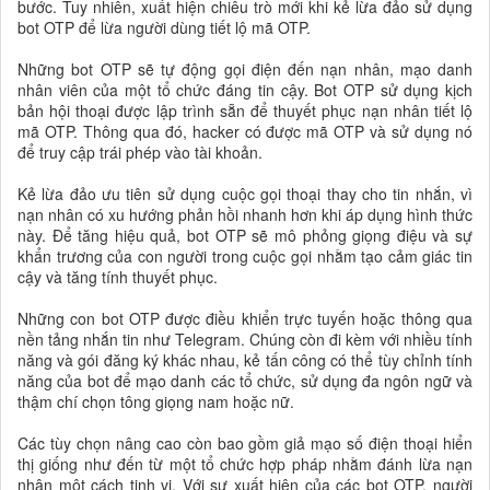
bước. Tuy nhiên, xuất hiện chiêu trò mới khi kẻ lừa đảo sử dụng
bot OTP để lừa người dùng tiết lộ mã OTP.
Những bot OTP sẽ tự động gọi điện đến nạn nhân, mạo danh
nhân viên của một tổ chức đáng tin cậy. Bot OTP sử dụng kịch
bản hội thoại được lập trình sẵn để thuyết phục nạn nhân tiết lộ
mã OTP. Thông qua đó, hacker có được mã OTP và sử dụng nó
để truy cập trái phép vào tài khoản.
Kẻ lừa đảo ưu tiên sử dụng cuộc gọi thoại thay cho tin nhắn, vì
nạn nhân có xu hướng phản hồi nhanh hơn khi áp dụng hình thức
này. Để tăng hiệu quả, bot OTP sẽ mô phỏng giọng điệu và sự
khẩn trương của con người trong cuộc gọi nhằm tạo cảm giác tin
cậy và tăng tính thuyết phục.
Những con bot OTP được điều khiển trực tuyến hoặc thông qua
nền tảng nhắn tin như Telegram. Chúng còn đi kèm với nhiều tính
năng và gói đăng ký khác nhau, kẻ tấn công có thể tùy chỉnh tính
năng của bot để mạo danh các tổ chức, sử dụng đa ngôn ngữ và
thậm chí chọn tông giọng nam hoặc nữ.
Các tùy chọn nâng cao còn bao gồm giả mạo số điện thoại hiển
thị giống như đến từ một tổ chức hợp pháp nhằm đánh lừa nạn
nhân một cách tinh vi. Với sự xuất hiện của các bot OTP, người