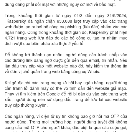
dùng đang phải đối mặt với những nguy cơ mới về bảo mật.
Trong khoảng thời gian từ ngày 01/3 đến ngày 31/5/2024,
Kaspersky đã ngăn chặn 653.088 lượt truy cập vào các trang
web được tạo ra bởi bộ công cụ phishing (lừa đảo) nhắm vào các
ngân hàng. Cũng trong khoảng thời gian đó, Kaspersky phát hiện
4.721 trang web lừa đảo do các bộ công cụ tạo ra nhằm mục
đích vượt qua biện pháp xác thực 2 yếu tố.
Để không trở thành nạn nhân, người dùng cần tránh nhấp vào
các đường link đáng ngờ được gửi đến qua email, tin nhắn. Nếu
lần đầu truy cập vào một website nào đó, hãy kiểm tra thông tin
về đơn vị chủ quản trang web bằng công cụ Whois.
Khi gõ địa chỉ các trang mạng xã hội hay ngân hàng, người dùng
cần tránh lỗi đánh máy có thể vô tình dẫn đến website giả mạo.
Thay vì tìm kiếm trên Google để rồi bị dẫn dụ vào các trang web
xấu, người dùng nên sử dụng dấu trang để lưu lại các website
truy cập thường xuyên.
Các ngân hàng, ví điện tử uy tín không bao giờ hỏi mã OTP của
người dùng. Trong mọi trường hợp, người dùng tuyệt đối không
cung cấp mã OTP cho người khác, đặc biệt là qua các cuộc gọi,