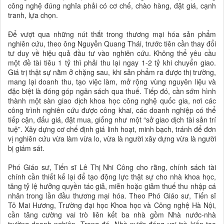
công nghệ đúng nghĩa phải có cơ chế, chào hàng, đặt giá, cạnh
tranh, lựa chọn.
Để vượt qua những nút thắt trong thương mại hóa sản phẩm
nghiên cứu, theo ông Nguyễn Quang Thái, trước tiên cần thay đổi
tư duy về hiệu quả đầu tư vào nghiên cứu. Không thể yêu cầu
một đề tài tiêu 1 tỷ thì phải thu lại ngay 1-2 tỷ khi chuyển giao.
Giá trị thật sự nằm ở chặng sau, khi sản phẩm ra được thị trường,
mang lại doanh thu, tạo việc làm, mở rộng vùng nguyên liệu và
đặc biệt là đóng góp ngân sách qua thuế. Tiếp đó, cần sớm hình
thành một sàn giao dịch khoa học công nghệ quốc gia, nơi các
công trình nghiên cứu được công khai, các doanh nghiệp có thể
tiếp cận, đấu giá, đặt mua, giống như một “sở giao dịch tài sản trí
tuệ”. Xây dựng cơ chế định giá linh hoạt, minh bạch, tránh để đơn
vị nghiên cứu vừa làm vừa lo, vừa là người xây dựng vừa là người
bị giám sát.
Phó Giáo sư, Tiến sĩ Lê Thị Nhi Công cho rằng, chính sách tài
chính cần thiết kế lại để tạo động lực thật sự cho nhà khoa học,
tăng tỷ lệ hưởng quyền tác giả, miễn hoặc giảm thuế thu nhập cá
nhân trong lần đầu thương mại hóa. Theo Phó Giáo sư, Tiến sĩ
Tô Mai Hương, Trường đại học Khoa học và Công nghệ Hà Nội,
cần tăng cường vai trò liên kết ba nhà gồm Nhà nước-nhà