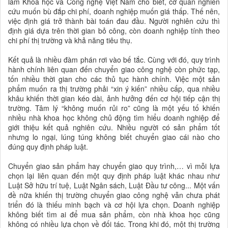
lâm Khoa học và Công nghệ Việt Nam cho biết, cơ quan nghiên
cứu muốn bù đắp chi phí, doanh nghiệp muốn giá thấp. Thế nên,
việc định giá trở thành bài toán đau đầu. Người nghiên cứu thì
định giá dựa trên thời gian bỏ công, còn doanh nghiệp tính theo
chi phí thị trường và khả năng tiêu thụ.
Kết quả là nhiều đàm phán rơi vào bế tắc. Cùng với đó, quy trình
hành chính liên quan đến chuyển giao công nghệ còn phức tạp,
tốn nhiều thời gian cho các thủ tục hành chính. Việc một sản
phẩm muốn ra thị trường phải “xin ý kiến” nhiều cấp, qua nhiều
khâu khiến thời gian kéo dài, ảnh hưởng đến cơ hội tiếp cận thị
trường. Tâm lý “không muốn rủi ro” cũng là một yếu tố khiến
nhiều nhà khoa học không chủ động tìm hiểu doanh nghiệp để
giới thiệu kết quả nghiên cứu. Nhiều người có sản phẩm tốt
nhưng lo ngại, lúng túng không biết chuyển giao cái nào cho
đúng quy định pháp luật.
Chuyển giao sản phẩm hay chuyển giao quy trình,… vì mỗi lựa
chọn lại liên quan đến một quy định pháp luật khác nhau như
Luật Sở hữu trí tuệ, Luật Ngân sách, Luật Đầu tư công... Một vấn
đề nữa khiến thị trường chuyển giao công nghệ vẫn chưa phát
triển đó là thiếu minh bạch và cơ hội lựa chọn. Doanh nghiệp
không biết tìm ai để mua sản phẩm, còn nhà khoa học cũng
không có nhiều lựa chọn về đối tác. Trong khi đó, một thị trường