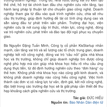
trường-doanh nghiệp. Trong đó, Nhà nước đóng vai trò kiến tạo
thể chế, hỗ trợ tài chính ban đầu cho nghiên cứu nền tảng, tạo
hành lang pháp lý thuận lợi cho chuyển giao công nghệ. Doanh
nghiệp tham gia từ đầu vào quá trình nghiên cứu, chia sẻ nhu
cầu thị trường, giúp định hướng đề tài có tính ứng dụng cao và
sẵn sàng đầu tư phát triển sản phẩm. Trường đại học, viện
nghiên cứu là nơi cung cấp tri thức, nhân lực, công nghệ, đóng
vai trò nghiên cứu, phát triển và đào tạo đội ngũ phục vụ chuyển
giao.
Bà Nguyễn Đặng Tuấn Minh, Công ty cổ phần KisStartup nhấn
mạnh, cần tăng vai trò và số lượng các tổ chức trung gian, doanh
nghiệp kết nối công nghệ, đóng vai trò “cầu nối” giữa nhà khoa
học và thị trường, không chỉ giúp doanh nghiệp tìm được công
nghệ phù hợp mà còn giúp nhà khoa học hiểu rõ nhu cầu ứng
dụng thực tiễn, từ đó định hướng nghiên cứu theo “đơn hàng” cụ
thể hơn. Không phải nhà khoa học nào cũng giỏi kinh doanh, và
không phải doanh nghiệp nào cũng hiểu công nghệ. Việc hình
thành các đơn vị có năng lực tư vấn, định giá, kết nối công nghệ,
đặc biệt trong các trường đại học sẽ là giải pháp cần thiết để thu
hẹp khoảng cách giữa nghiên cứu và thị trường.
Tác giả:
ĐỨC HIẾU
Nguồn tin:
Báo Nhân Dân điện tử