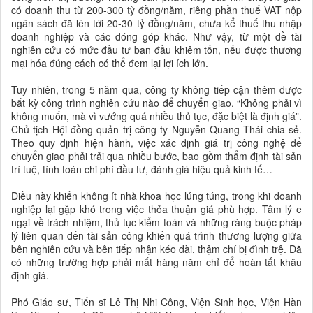
có doanh thu từ 200-300 tỷ đồng/năm, riêng phần thuế VAT nộp
ngân sách đã lên tới 20-30 tỷ đồng/năm, chưa kể thuế thu nhập
doanh nghiệp và các đóng góp khác. Như vậy, từ một đề tài
nghiên cứu có mức đầu tư ban đầu khiêm tốn, nếu được thương
mại hóa đúng cách có thể đem lại lợi ích lớn.
Tuy nhiên, trong 5 năm qua, công ty không tiếp cận thêm được
bất kỳ công trình nghiên cứu nào để chuyển giao. “Không phải vì
không muốn, mà vì vướng quá nhiều thủ tục, đặc biệt là định giá”.
Chủ tịch Hội đồng quản trị công ty Nguyễn Quang Thái chia sẻ.
Theo quy định hiện hành, việc xác định giá trị công nghệ để
chuyển giao phải trải qua nhiều bước, bao gồm thẩm định tài sản
trí tuệ, tính toán chi phí đầu tư, đánh giá hiệu quả kinh tế…
Điều này khiến không ít nhà khoa học lúng túng, trong khi doanh
nghiệp lại gặp khó trong việc thỏa thuận giá phù hợp. Tâm lý e
ngại về trách nhiệm, thủ tục kiểm toán và những ràng buộc pháp
lý liên quan đến tài sản công khiến quá trình thương lượng giữa
bên nghiên cứu và bên tiếp nhận kéo dài, thậm chí bị đình trệ. Đã
có những trường hợp phải mất hàng năm chỉ để hoàn tất khâu
định giá.
Phó Giáo sư, Tiến sĩ Lê Thị Nhi Công, Viện Sinh học, Viện Hàn