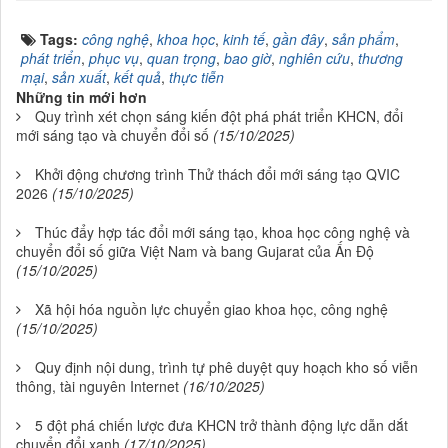
Tags:
công nghệ
,
khoa học
,
kinh tế
,
gần đây
,
sản phẩm
,
phát triển
,
phục vụ
,
quan trọng
,
bao giờ
,
nghiên cứu
,
thương
mại
,
sản xuất
,
kết quả
,
thực tiễn
Những tin mới hơn
Quy trình xét chọn sáng kiến đột phá phát triển KHCN, đổi
mới sáng tạo và chuyển đổi số
(15/10/2025)
Khởi động chương trình Thử thách đổi mới sáng tạo QVIC
2026
(15/10/2025)
Thúc đẩy hợp tác đổi mới sáng tạo, khoa học công nghệ và
chuyển đổi số giữa Việt Nam và bang Gujarat của Ấn Độ
(15/10/2025)
Xã hội hóa nguồn lực chuyển giao khoa học, công nghệ
(15/10/2025)
Quy định nội dung, trình tự phê duyệt quy hoạch kho số viễn
thông, tài nguyên Internet
(16/10/2025)
5 đột phá chiến lược đưa KHCN trở thành động lực dẫn dắt
chuyển đổi xanh
(17/10/2025)