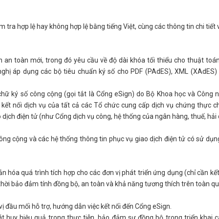
 tra hợp lệ hay không hợp lệ bằng tiếng Việt, cùng các thông tin chi tiết
 an toàn mới, trong đó yêu cầu về độ dài khóa tối thiểu cho thuật toá
n nghị áp dụng các bộ tiêu chuẩn ký số cho PDF (PAdES), XML (XAdES
 chữ ký số công cộng (gọi tắt là Cổng eSign) do Bộ Khoa học và Công 
c kết nối dịch vụ của tất cả các Tổ chức cung cấp dịch vụ chứng thực c
 dịch điện tử (như Cổng dịch vụ công, hệ thống của ngân hàng, thuế, hải q
ng cộng và các hệ thống thông tin phục vụ giao dịch điện tử có sử dụn
ản hóa quá trình tích hợp cho các đơn vị phát triển ứng dụng (chỉ cần kết
g thời bảo đảm tính đồng bộ, an toàn và khả năng tương thích trên toàn qu
ị đầu mối hỗ trợ, hướng dẫn việc kết nối đến Cổng eSign.
huy hiệu quả trong thực tiễn, bảo đảm sự đồng bộ trong triển khai 