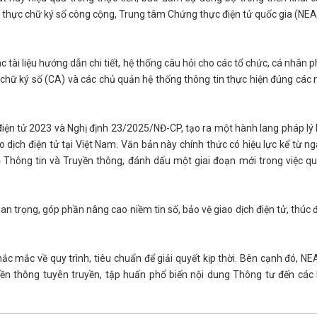
ng thực chữ ký số công cộng, Trung tâm Chứng thực điện tử quốc gia (NE
tài liệu hướng dẫn chi tiết, hệ thống câu hỏi cho các tổ chức, cá nhân p
hữ ký số (CA) và các chủ quản hệ thống thông tin thực hiện đúng các 
iện tử 2023 và Nghị định 23/2025/NĐ-CP, tạo ra một hành lang pháp lý 
o dịch điện tử tại Việt Nam. Văn bản này chính thức có hiệu lực kể từ ng
hông tin và Truyền thông, đánh dấu một giai đoạn mới trong việc qu
 trọng, góp phần nâng cao niềm tin số, bảo vệ giao dịch điện tử, thúc 
hắc mắc về quy trình, tiêu chuẩn để giải quyết kịp thời. Bên cạnh đó, NE
yền thông tuyên truyền, tập huấn phổ biến nội dung Thông tư đến các 