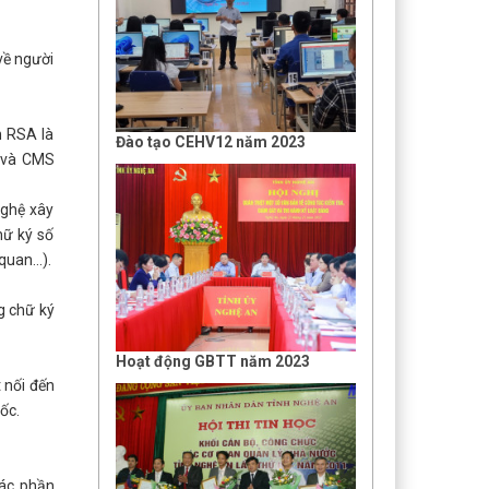
 về người
n RSA là
Đào tạo CEHV12 năm 2023
) và CMS
nghệ xây
hữ ký số
uan...).
g chữ ký
Hoạt động GBTT năm 2023
 nối đến
ốc.
các phần