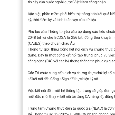
tin cậy của nước ngoài được Việt Nam công nhận.
Đặc biệt, phần mềm phải hiển thị thông báo kết quả kiểm
ký, thời điểm ký và tính toàn vẹn của dữ liệu.
Phụ lục của Thông tư yêu cầu áp dụng các tiêu chuẩn
2048 bit và cho ECDSA là 256 bit, đồng thời khuyế
(CAdES) theo chuẩn châu Âu.
Thông tư giới thiệu Cổng kết nối dịch vụ chứng thực
dựng. Đây là một cổng kết nối tập trung, phục vụ việ
công cộng (CA) với các hệ thống thông tin phục vụ giao
Các Tổ chức cung cấp dịch vụ chứng thực chữ ký số cô
số kết nối đến Cổng eSign để thực hiện ký số.
Việc kết nối đến một hệ thống tập trung sẽ giúp đơn gi
một đầu mối thay vì kết nối tới từng CA riêng lẻ), đồn
Trung tâm Chứng thực điện tử quốc gia (NEAC) là đơn v
Để Thông tư số 15/2025/TT-BKHCN nhanh chóng phát 