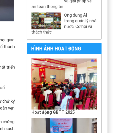
và giải pháp về
an toàn thông tin
Ứng dụng AI
trong quản lý nhà
nước: Cơ hội và
thách thức
mọi giao
số thành
HÌNH ẢNH HOẠT ĐỘNG
át triển
số.
ư chữ ký
toàn vẹn
Hoạt động GBTT 2025
ảm chứng
anh sách