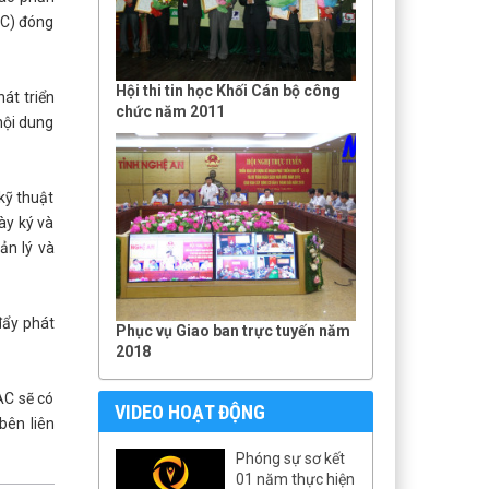
AC) đóng
Hội thi tin học Khối Cán bộ công
hát triển
chức năm 2011
nội dung
kỹ thuật
ày ký và
ản lý và
đẩy phát
Phục vụ Giao ban trực tuyến năm
2018
AC sẽ có
VIDEO HOẠT ĐỘNG
bên liên
Phóng sự sơ kết
01 năm thực hiện