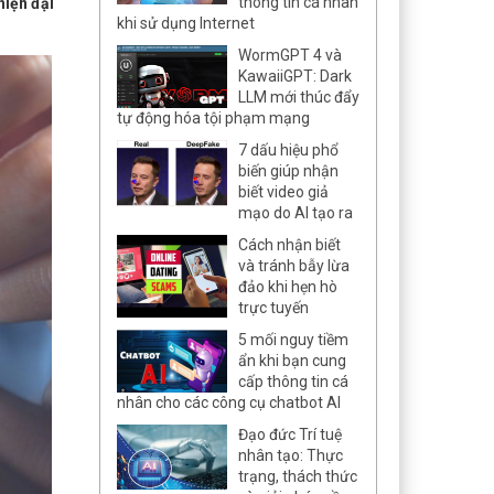
thông tin cá nhân
hiện đại
khi sử dụng Internet
WormGPT 4 và
KawaiiGPT: Dark
LLM mới thúc đẩy
tự động hóa tội phạm mạng
7 dấu hiệu phổ
biến giúp nhận
biết video giả
mạo do AI tạo ra
Cách nhận biết
và tránh bẫy lừa
đảo khi hẹn hò
trực tuyến
5 mối nguy tiềm
ẩn khi bạn cung
cấp thông tin cá
nhân cho các công cụ chatbot AI
Đạo đức Trí tuệ
nhân tạo: Thực
trạng, thách thức