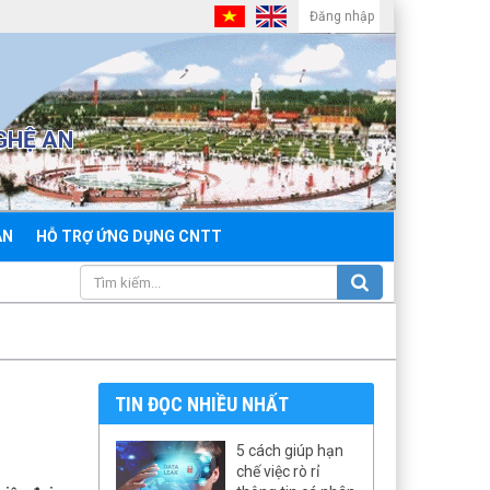
Đăng nhập
GHỆ AN
ẢN
HỖ TRỢ ỨNG DỤNG CNTT
TIN ĐỌC NHIỀU NHẤT
5 cách giúp hạn
chế việc rò rỉ