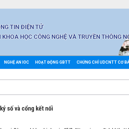
NG TIN ĐIỆN TỬ
 KHOA HỌC CÔNG NGHỆ VÀ TRUYỀN THÔNG N
NGHỆ AN IOC
HOẠT ĐỘNG GBTT
CHỨNG CHỈ UDCNTT CƠ B
ký số và cổng kết nối