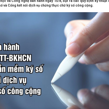
c và Công nghệ ban hành ngày 15/8, đặt ra các quy định kỹ thuật 
ố và Cổng kết nối dịch vụ chứng thực chữ ký số công cộng.