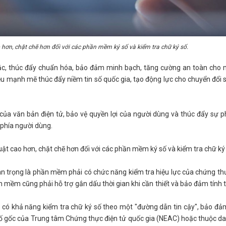
 hơn, chặt chẽ hơn đối với các phần mềm ký số và kiểm tra chữ ký số.
hắc, thúc đẩy chuẩn hóa, bảo đảm minh bạch, tăng cường an toàn cho 
hiệu mạnh mẽ thúc đẩy niềm tin số quốc gia, tạo động lực cho chuyển đổi 
ủa văn bản điện tử, bảo vệ quyền lợi của người dùng và thúc đẩy sự ph
 phía người dùng.
t cao hơn, chặt chẽ hơn đối với các phần mềm ký số và kiểm tra chữ ký 
n trọng là phần mềm phải có chức năng kiểm tra hiệu lực của chứng th
n mềm cũng phải hỗ trợ gắn dấu thời gian khi cần thiết và bảo đảm tính 
 có khả năng kiểm tra chữ ký số theo một "đường dẫn tin cậy", bảo đ
 số gốc của Trung tâm Chứng thực điện tử quốc gia (NEAC) hoặc thuộc d