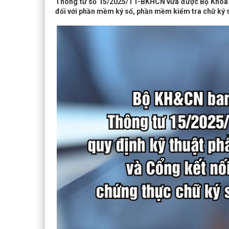
Thông tư số 15/2025/TT-BKHCN vừa được Bộ Khoa họ
đối với phần mềm ký số, phần mềm kiểm tra chữ ký s