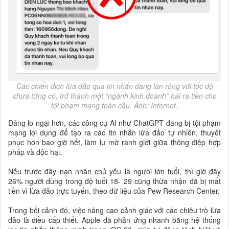
Các chiến dịch lừa đảo qua tin nhắn đang lan rộng với tốc độ
chưa từng có, trở thành một “ngành kinh doanh” hái ra tiền cho
tội phạm mạng toàn cầu. Ảnh: Internet.
Đáng lo ngại hơn, các công cụ AI như ChatGPT đang bị tội phạm
mạng lợi dụng để tạo ra các tin nhắn lừa đảo tự nhiên, thuyết
phục hơn bao giờ hết, làm lu mờ ranh giới giữa thông điệp hợp
pháp và độc hại.
Nếu trước đây nạn nhân chủ yếu là người lớn tuổi, thì giờ đây
26% người dùng trong độ tuổi 18- 29 cũng thừa nhận đã bị mất
tiền vì lừa đảo trực tuyến, theo dữ liệu của Pew Research Center.
Trong bối cảnh đó, việc nâng cao cảnh giác với các chiêu trò lừa
đảo là điều cấp thiết. Apple đã phản ứng nhanh bằng hệ thống