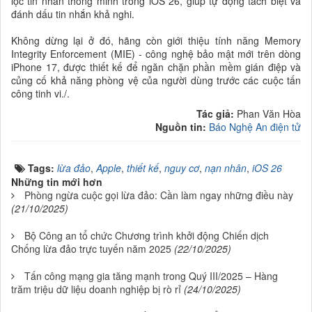
lọc tin nhắn thông minh trong iOS 26, giúp tự động tách biệt và
đánh dấu tin nhắn khả nghi.
Không dừng lại ở đó, hãng còn giới thiệu tính năng Memory
Integrity Enforcement (MIE) - công nghệ bảo mật mới trên dòng
iPhone 17, được thiết kế để ngăn chặn phần mềm gián điệp và
củng cố khả năng phòng vệ của người dùng trước các cuộc tấn
công tinh vi./.
Tác giả:
Phan Văn Hòa
Nguồn tin:
Báo Nghệ An điện tử
Tags:
lừa đảo
,
Apple
,
thiết kế
,
nguy cơ
,
nạn nhân
,
iOS 26
Những tin mới hơn
Phòng ngừa cuộc gọi lừa đảo: Cần làm ngay những điều này
(21/10/2025)
Bộ Công an tổ chức Chương trình khởi động Chiến dịch
Chống lừa đảo trực tuyến năm 2025
(22/10/2025)
Tấn công mạng gia tăng mạnh trong Quý III/2025 – Hàng
trăm triệu dữ liệu doanh nghiệp bị rò rỉ
(24/10/2025)