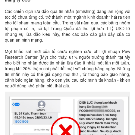
Các chiến dịch lừa đảo qua tin nhắn (smishing) đang lan rộng với
tốc độ chưa từng có, trở thành một “ngành kinh doanh” hái ra tiền
cho tội phạm mạng toàn cầu. Trong vài năm qua, các băng nhóm
tội phạm có trụ sở tại Trung Quốc đã thu lợi hơn 1 tỷ USD từ
những vụ lừa đảo kiểu này, theo các báo cáo gần đây của cơ
quan an ninh mạng.
Một khảo sát mới của tổ chức nghiên cứu phi lợi nhuận Pew
Research Center (Mỹ) cho thấy, 61% người trưởng thành tại Mỹ
cho biết họ nhận được tin nhắn lừa đảo ít nhất một lần mỗi tuần,
trong khi 20% thậm chí phải đối mặt với chúng hằng ngày. Những
tin nhắn này có thể giả dạng mọi thứ , từ thông báo giao hàng,
cảnh báo ngân hàng, cho đến yêu cầu xác minh tài khoản - khiến
người dùng khó phân biệt thật giả.