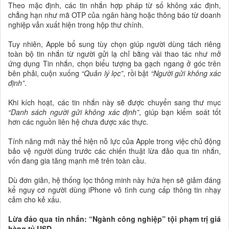
Theo mặc định, các tin nhắn hợp pháp từ số không xác định,
chẳng hạn như mã OTP của ngân hàng hoặc thông báo từ doanh
nghiệp vẫn xuất hiện trong hộp thư chính.
Tuy nhiên, Apple bổ sung tùy chọn giúp người dùng tách riêng
toàn bộ tin nhắn từ người gửi lạ chỉ bằng vài thao tác như mở
ứng dụng Tin nhắn, chọn biểu tượng ba gạch ngang ở góc trên
bên phải, cuộn xuống
“Quản lý lọc”
, rồi bật
“Người gửi không xác
định”
.
Khi kích hoạt, các tin nhắn này sẽ được chuyển sang thư mục
“Danh sách người gửi không xác định”
, giúp bạn kiểm soát tốt
hơn các nguồn liên hệ chưa được xác thực.
Tính năng mới này thể hiện nỗ lực của Apple trong việc chủ động
bảo vệ người dùng trước các chiến thuật lừa đảo qua tin nhắn,
vốn đang gia tăng mạnh mẽ trên toàn cầu.
Dù đơn giản, hệ thống lọc thông minh này hứa hẹn sẽ giảm đáng
kể nguy cơ người dùng iPhone vô tình cung cấp thông tin nhạy
cảm cho kẻ xấu.
Lừa đảo qua tin nhắn: “Ngành công nghiệp” tội phạm trị giá
hàng tỷ USD