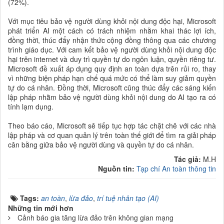
(72%).
Với mục tiêu bảo vệ người dùng khỏi nội dung độc hại, Microsoft
phát triển AI một cách có trách nhiệm nhằm khai thác lợi ích,
đồng thời, thúc đẩy nhận thức cộng đồng thông qua các chương
trình giáo dục. Với cam kết bảo vệ người dùng khỏi nội dung độc
hại trên internet và duy trì quyền tự do ngôn luận, quyền riêng tư.
Microsoft đề xuất áp dụng quy định an toàn dựa trên rủi ro, thay
vì những biện pháp hạn chế quá mức có thể làm suy giảm quyền
tự do cá nhân. Đồng thời, Microsoft cũng thúc đẩy các sáng kiến
lập pháp nhằm bảo vệ người dùng khỏi nội dung do AI tạo ra có
tính lạm dụng.
Theo báo cáo, Microsoft sẽ tiếp tục hợp tác chặt chẽ với các nhà
lập pháp và cơ quan quản lý trên toàn thế giới để tìm ra giải pháp
cân bằng giữa bảo vệ người dùng và quyền tự do cá nhân.
Tác giả:
M.H
Nguồn tin:
Tạp chí An toàn thông tin
Tags:
an toàn
,
lừa đảo
,
trí tuệ nhân tạo (AI)
Những tin mới hơn
Cảnh báo gia tăng lừa đảo trên không gian mạng