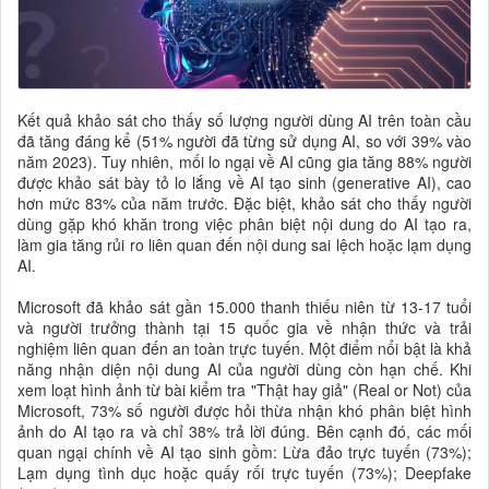
Kết quả khảo sát cho thấy số lượng người dùng AI trên toàn cầu
đã tăng đáng kể (51% người đã từng sử dụng AI, so với 39% vào
năm 2023). Tuy nhiên, mối lo ngại về AI cũng gia tăng 88% người
được khảo sát bày tỏ lo lắng về AI tạo sinh (generative AI), cao
hơn mức 83% của năm trước. Đặc biệt, khảo sát cho thấy người
dùng gặp khó khăn trong việc phân biệt nội dung do AI tạo ra,
làm gia tăng rủi ro liên quan đến nội dung sai lệch hoặc lạm dụng
AI.
Microsoft đã khảo sát gần 15.000 thanh thiếu niên từ 13-17 tuổi
và người trưởng thành tại 15 quốc gia về nhận thức và trải
nghiệm liên quan đến an toàn trực tuyến. Một điểm nổi bật là khả
năng nhận diện nội dung AI của người dùng còn hạn chế. Khi
xem loạt hình ảnh từ bài kiểm tra "Thật hay giả" (Real or Not) của
Microsoft, 73% số người được hỏi thừa nhận khó phân biệt hình
ảnh do AI tạo ra và chỉ 38% trả lời đúng. Bên cạnh đó, các mối
quan ngại chính về AI tạo sinh gồm: Lừa đảo trực tuyến (73%);
Lạm dụng tình dục hoặc quấy rối trực tuyến (73%); Deepfake