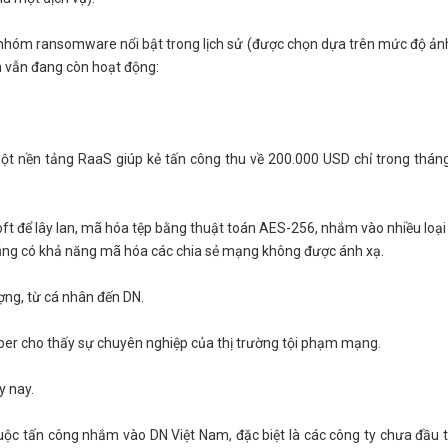
 nhóm ransomware nổi bật trong lịch sử (được chọn dựa trên mức độ ả
n vẫn đang còn hoạt động:
một nền tảng RaaS giúp kẻ tấn công thu về 200.000 USD chỉ trong thán
ft để lây lan, mã hóa tệp bằng thuật toán AES-256, nhắm vào nhiều loại
ó cũng có khả năng mã hóa các chia sẻ mạng không được ánh xạ.
ợng, từ cá nhân đến DN.
rber cho thấy sự chuyên nghiệp của thị trường tội phạm mạng.
y nay.
cuộc tấn công nhắm vào DN Việt Nam, đặc biệt là các công ty chưa đầu