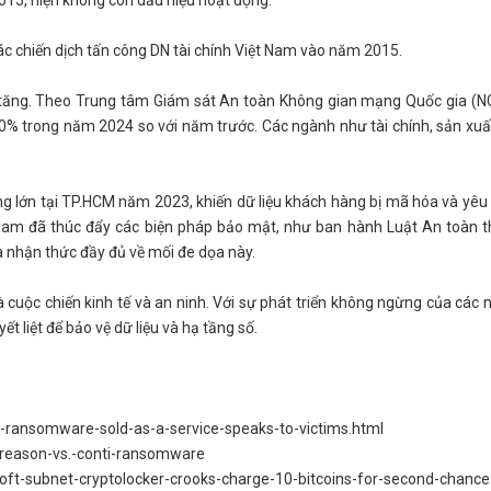
ác chiến dịch tấn công DN tài chính Việt Nam vào năm 2015.
 tăng. Theo Trung tâm Giám sát An toàn Không gian mạng Quốc gia (N
% trong năm 2024 so với năm trước. Các ngành như tài chính, sản xuất
ng lớn tại TP.HCM năm 2023, khiến dữ liệu khách hàng bị mã hóa và yêu 
 Nam đã thúc đẩy các biện pháp bảo mật, như ban hành Luật An toàn t
 nhận thức đầy đủ về mối đe dọa này.
cuộc chiến kinh tế và an ninh. Với sự phát triển không ngừng của các 
 liệt để bảo vệ dữ liệu và hạ tầng số.
r-ransomware-sold-as-a-service-speaks-to-victims.html
ereason-vs.-conti-ransomware
oft-subnet-cryptolocker-crooks-charge-10-bitcoins-for-second-chance