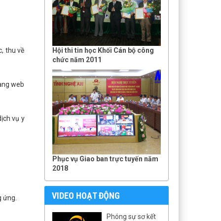
, thu về
Hội thi tin học Khối Cán bộ công
chức năm 2011
rang web
ịch vụ y
Phục vụ Giao ban trực tuyến năm
2018
VIDEO HOẠT ĐỘNG
g ứng.
Phóng sự sơ kết