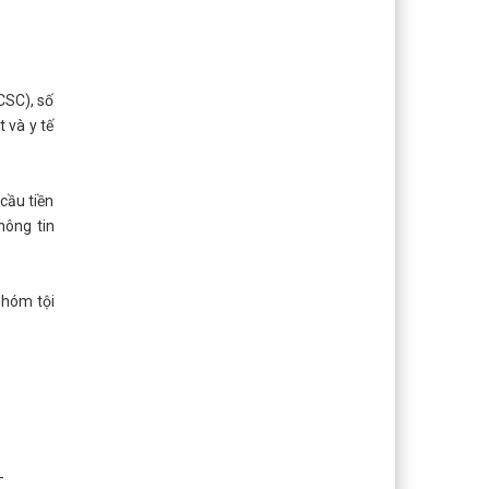
CSC), số
 và y tế
cầu tiền
hông tin
nhóm tội
-