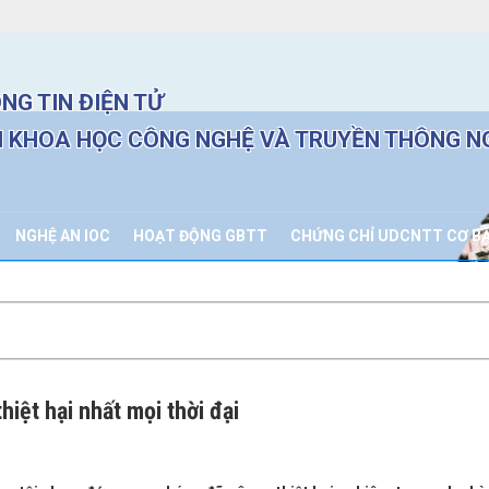
NG TIN ĐIỆN TỬ
 KHOA HỌC CÔNG NGHỆ VÀ TRUYỀN THÔNG N
NGHỆ AN IOC
HOẠT ĐỘNG GBTT
CHỨNG CHỈ UDCNTT CƠ B
hiệt hại nhất mọi thời đại