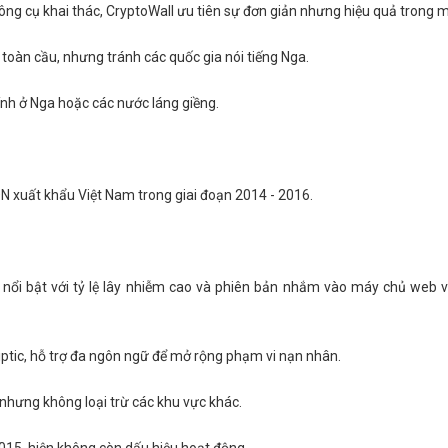
ông cụ khai thác, CryptoWall ưu tiên sự đơn giản nhưng hiệu quả trong 
toàn cầu, nhưng tránh các quốc gia nói tiếng Nga.
ính ở Nga hoặc các nước láng giềng.
DN xuất khẩu Việt Nam trong giai đoạn 2014 - 2016.
 nổi bật với tỷ lệ lây nhiễm cao và phiên bản nhắm vào máy chủ web
ptic, hỗ trợ đa ngôn ngữ để mở rộng phạm vi nạn nhân.
nhưng không loại trừ các khu vực khác.
015, hiện không còn dấu hiệu hoạt động.