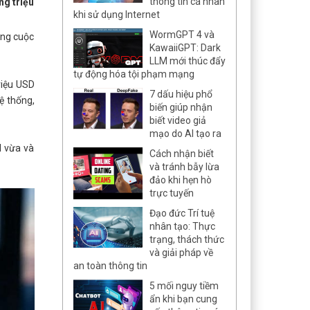
thông tin cá nhân
ng triệu
khi sử dụng Internet
WormGPT 4 và
ững cuộc
KawaiiGPT: Dark
LLM mới thúc đẩy
tự động hóa tội phạm mạng
riệu USD
7 dấu hiệu phổ
ệ thống,
biến giúp nhận
biết video giả
mạo do AI tạo ra
N vừa và
Cách nhận biết
và tránh bẫy lừa
đảo khi hẹn hò
trực tuyến
Đạo đức Trí tuệ
nhân tạo: Thực
trạng, thách thức
và giải pháp về
an toàn thông tin
5 mối nguy tiềm
ẩn khi bạn cung