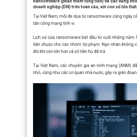
Ransomware (phần mềm tống tiền) và các băng nhóm
doanh nghiệp (DN) trên toàn cầu, với con số tổn thất
Tại Việt Nam, mối đe dọa từ ransomware cũng ngày càn
tấn công mạng tinh vi.
Lịch sử của ransomware bắt đầu từ cuối những năm 1
tiền chuộc cho các nhóm tội phạm. Nạn nhân không chỉ
đôi khi còn lớn hơn cả số tiền họ đã trả.
Tại Việt Nam, các chuyên gia an ninh mạng (ANM) đ
nhỏ, cũng như các cơ quan nhà nước, gây ra gián đoạn 