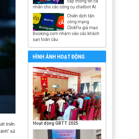
cấp thông tin cá
nhân cho các công cụ chatbot AI
Chiến dịch tấn
công mạng
ClickFix giả mạo
Booking.com nhắm vào các khách
sạn toàn cầu
HÌNH ẢNH HOẠT ĐỘNG
Hoạt động GBTT 2025
t triển.
hánh" sử