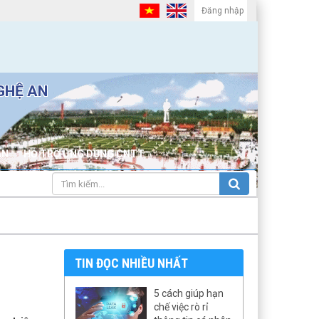
Đăng nhập
GHỆ AN
ẢN
HỖ TRỢ ỨNG DỤNG CNTT
TIN ĐỌC NHIỀU NHẤT
5 cách giúp hạn
chế việc rò rỉ