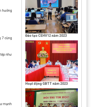
nh hưởng
Đào tạo CEHV12 năm 2023
g 7 cùng
 tệp như
Hoạt động GBTT năm 2023
 tư mạnh