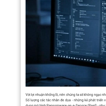
Với lợi nhuận khổng lồ, nên chúng ta sẽ không ngạc 
Số lượng các tác nhân đe dọa - những kẻ phát triển v
dụng mô hình Ransomware-as-a-Service (RaaS - như l