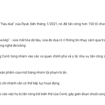
 "hậu duệ" của Ryuk. Đến tháng 1/2021, nó đã tấn công hơn 150 tổ chức
a kép" - vừa mã hóa dữ liệu, vừa đe dọa rò rỉ thông tin nhạy cảm qua t
ông nghệ đa luồng.
 Conti từng nhắm vào các cơ quan chính phủ và y tế, như vụ tấn công d
là sản phẩm của một băng nhóm tội phạm bí ẩn.
c chi nhánh vẫn có thể tiếp tục hoạt động.
cáo việc họ bị tấn công bởi biến thể của Conti, gây gián đoạn chuỗi cun