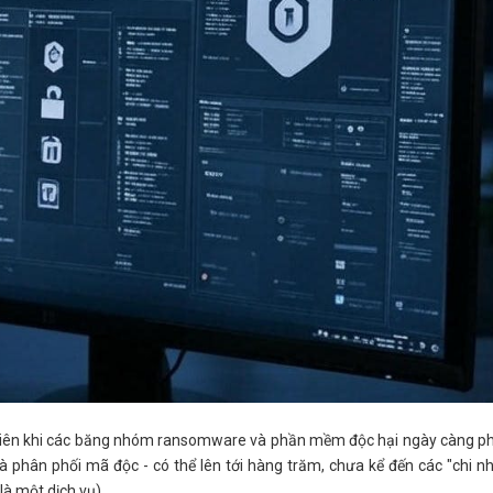
nhiên khi các băng nhóm ransomware và phần mềm độc hại ngày càng phá
à phân phối mã độc - có thể lên tới hàng trăm, chưa kể đến các "chi n
à một dịch vụ).