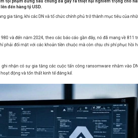
 tội phạm đứng sau chúng đã gây ra thiệt hại nghiêm trọng cho hà
 lên đến hàng tỷ USD.
g gia tăng, khi các DN và tổ chức chính phủ trở thành mục tiêu của nh
980 và đến năm 2024, theo các báo cáo gần đây, nó đã mang về 811 t
 phải đối mặt với các khoản tiền chuộc mà còn chịu chi phí phục hồi h
ã ghi nhận có sự gia tăng các cuộc tấn công ransomware nhắm vào D
hoạt động và tổn thất kinh tế đáng kể.