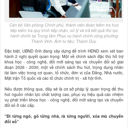
Cán bộ Văn phòng Chính phủ, thành viên đoàn kiểm tra trực
tiếp kiểm tra quy trình tiếp nhận, xử lý và trả kết quả thủ tục
hành chính tại Trung tâm Phục vụ hành chính công phường
Thành Vinh. Ảnh tư liệu: Thành Duy.
Đặc biệt, UBND tỉnh đang xây dựng để trình HĐND xem xét ban
hành 2 nghị quyết quan trọng: Một về chính sách đặc thù hỗ trợ
khoa học - công nghệ, đổi mới sáng tạo và chuyển đổi số giai
đoạn 2026 - 2030; một về chính sách thu hút, trọng dụng nhân
tài làm việc trong cơ quan, tổ chức, đơn vị của Đảng, Nhà nước,
Mặt trận Tổ quốc và các tổ chức chính trị - xã hội tỉnh.
Nếu được thông qua, đây sẽ là cơ sở pháp lý quan trọng để thu
hút nguồn nhân lực chất lượng cao, phục vụ hiệu quả các nhiệm
vụ phát triển khoa học - công nghệ, đổi mới sáng tạo và chuyển
đổi số ở các cấp.
“Đi từng ngõ, gõ từng nhà, rà từng người, xóa mù chuyển
đổi số”