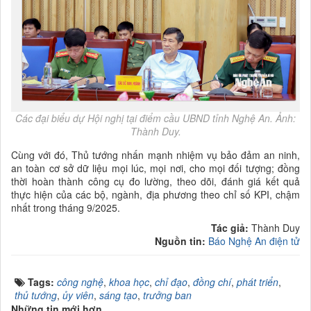
Các đại biểu dự Hội nghị tại điểm cầu UBND tỉnh Nghệ An. Ảnh:
Thành Duy.
Cùng với đó, Thủ tướng nhấn mạnh nhiệm vụ bảo đảm an ninh,
an toàn cơ sở dữ liệu mọi lúc, mọi nơi, cho mọi đối tượng; đồng
thời hoàn thành công cụ đo lường, theo dõi, đánh giá kết quả
thực hiện của các bộ, ngành, địa phương theo chỉ số KPI, chậm
nhất trong tháng 9/2025.
Tác giả:
Thành Duy
Nguồn tin:
Báo Nghệ An điện tử
Tags:
công nghệ
,
khoa học
,
chỉ đạo
,
đồng chí
,
phát triển
,
thủ tướng
,
ủy viên
,
sáng tạo
,
trưởng ban
Những tin mới hơn