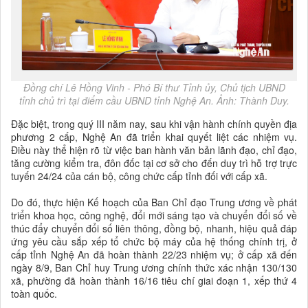
Đồng chí Lê Hồng Vinh - Phó Bí thư Tỉnh ủy, Chủ tịch UBND
tỉnh chủ trì tại điểm cầu UBND tỉnh Nghệ An. Ảnh: Thành Duy.
Đặc biệt, trong quý III năm nay, sau khi vận hành chính quyền địa
phương 2 cấp, Nghệ An đã triển khai quyết liệt các nhiệm vụ.
Điều này thể hiện rõ từ việc ban hành văn bản lãnh đạo, chỉ đạo,
tăng cường kiểm tra, đôn đốc tại cơ sở cho đến duy trì hỗ trợ trực
tuyến 24/24 của cán bộ, công chức cấp tỉnh đối với cấp xã.
Do đó, thực hiện Kế hoạch của Ban Chỉ đạo Trung ương về phát
triển khoa học, công nghệ, đổi mới sáng tạo và chuyển đổi số về
thúc đẩy chuyển đổi số liên thông, đồng bộ, nhanh, hiệu quả đáp
ứng yêu cầu sắp xếp tổ chức bộ máy của hệ thống chính trị, ở
cấp tỉnh Nghệ An đã hoàn thành 22/23 nhiệm vụ; ở cấp xã đến
ngày 8/9, Ban Chỉ huy Trung ương chính thức xác nhận 130/130
xã, phường đã hoàn thành 16/16 tiêu chí giai đoạn 1, xếp thứ 4
toàn quốc.