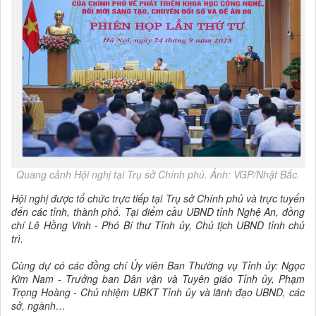
Quang cảnh Hội nghị tại Trụ sở Chính phủ. Ảnh: VGP/Nhật Bắc.
Hội nghị được tổ chức trực tiếp tại Trụ sở Chính phủ và trực tuyến
đến các tỉnh, thành phố. Tại điểm cầu UBND tỉnh Nghệ An, đồng
chí Lê Hồng Vinh - Phó Bí thư Tỉnh ủy, Chủ tịch UBND tỉnh chủ
trì.
Cùng dự có các đồng chí Ủy viên Ban Thường vụ Tỉnh ủy: Ngọc
Kim Nam - Trưởng ban Dân vận và Tuyên giáo Tỉnh ủy, Phạm
Trọng Hoàng - Chủ nhiệm UBKT Tỉnh ủy và lãnh đạo UBND, các
sở, ngành…