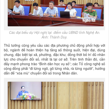
Các đại biểu dự Hội nghị tại
điểm cầu UBND tỉnh Nghệ An.
Ảnh: Thành Duy.
Thủ tướng cũng yêu cầu các địa phương chủ động phối hợp với
bộ, ngành để hoàn thiện hạ tầng số thông suốt, hiện đại, dùng
chung, đặc biệt tại xã, phường, đặc khu; đồng thời bố trí đủ nhân
lực cho chuyển đổi số, nhất là tại cơ sở. Trên tinh thần đó, cần
đẩy mạnh phong trào “Bình dân học vụ số”; các Tổ công nghệ số
cộng đồng phải “đi từng ngõ, gõ từng nhà, rà từng người”, hướng
dẫn để “xóa mù” chuyển đổi số trong Nhân dân.