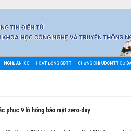
NG TIN ĐIỆN TỬ
 KHOA HỌC CÔNG NGHỆ VÀ TRUYỀN THÔNG N
NGHỆ AN IOC
HOẠT ĐỘNG GBTT
CHỨNG CHỈ UDCNTT CƠ B
ắc phục 9 lỗ hổng bảo mật zero-day