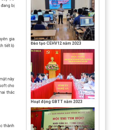
 đang bị
uyên gia
Đào tạo CEHV12 năm 2023
 tiết lộ
 mật này
soft cho
hai thác
Hoạt động GBTT năm 2023
ác thành