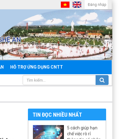
Đăng nhập
GHỆ AN
ẢN
HỖ TRỢ ỨNG DỤNG CNTT
TIN ĐỌC NHIỀU NHẤT
5 cách giúp hạn
chế việc rò rỉ