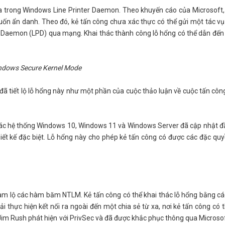
a trong Windows Line Printer Daemon. Theo khuyến cáo của Microsoft,
muốn ẩn danh. Theo đó, kẻ tấn công chưa xác thực có thể gửi một tác vụ
er Daemon (LPD) qua mạng. Khai thác thành công lỗ hổng có thể dẫn đến 
ndows Secure Kernel Mode
ã tiết lộ lỗ hổng này như một phần của cuộc thảo luận về cuộc tấn côn
ác hệ thống Windows 10, Windows 11 và Windows Server đã cập nhật đ
hiết kế đặc biệt. Lỗ hổng này cho phép kẻ tấn công có được các đặc qu
 làm lộ các hàm băm NTLM. Kẻ tấn công có thể khai thác lỗ hổng bằng c
ải thực hiện kết nối ra ngoài đến một chia sẻ từ xa, nơi kẻ tấn công có 
m Rush phát hiện với PrivSec và đã được khắc phục thông qua Microsof