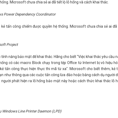
ng. Microsoft chưa chia sẻ ai đã tiết lộ lỗ hổng và cách khai thác.
ws Power Dependency Coordinator
kẻ tấn công chiếm được quyền hệ thống. Microsoft chưa chia sẻ ai đã ti
oft Project
tính năng bảo mật để khai thác. Hãng cho biết "Việc khai thác yêu cầu 
thống có các macro Block chạy trong tệp Office từ Internet bị vô hiệu hó
 tấn công thực hiện thực thi mã từ xa". Microsoft cho biết thêm, kẻ 
hạn như thông qua các cuộc tấn công lừa đảo hoặc bằng cách dụ người 
 là người phát hiện ra lỗ hổng bảo mật này hoặc cách thức khai thác lỗ 
vụ Windows Line Printer Daemon (LPD)