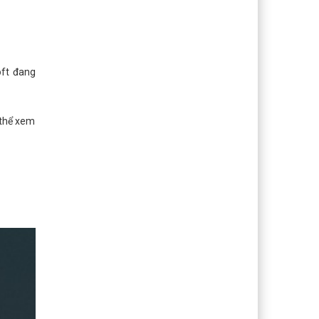
oft đang
 thể xem