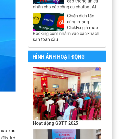
cấp thông tin cá
nhân cho các công cụ chatbot AI
Chiến dịch tấn
công mạng
ClickFix giả mạo
Booking.com nhắm vào các khách
sạn toàn cầu
HÌNH ẢNH HOẠT ĐỘNG
Hoạt động GBTT 2025
chưa xác
 đây trở