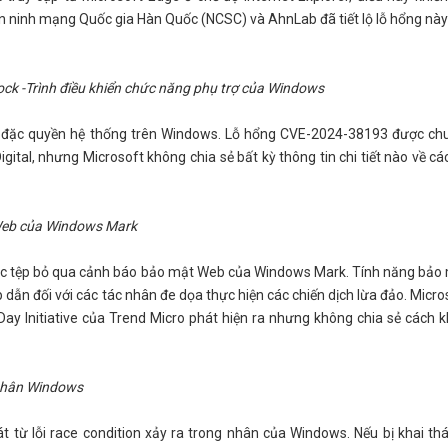
An ninh mạng Quốc gia Hàn Quốc (NCSC) và AhnLab đã tiết lộ lỗ hổng này
ck -Trình điều khiển chức năng phụ trợ của Windows
 đặc quyền hệ thống trên Windows. Lỗ hổng CVE-2024-38193 được ch
ital, nhưng Microsoft không chia sẻ bất kỳ thông tin chi tiết nào về cách
Web của Windows Mark
ác tệp bỏ qua cảnh báo bảo mật Web của Windows Mark. Tính năng bảo
p dẫn đối với các tác nhân đe dọa thực hiện các chiến dịch lừa đảo. Micro
Day Initiative của Trend Micro phát hiện ra nhưng không chia sẻ cách k
 nhân Windows
t từ lỗi race condition xảy ra trong nhân của Windows. Nếu bị khai th