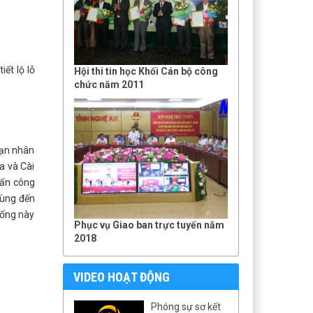
ết lộ lỗ
Hội thi tin học Khối Cán bộ công
chức năm 2011
nạn nhân
a và Cài
tấn công
dùng đến
hổng này
Phục vụ Giao ban trực tuyến năm
2018
VIDEO HOẠT ĐỘNG
Phóng sự sơ kết