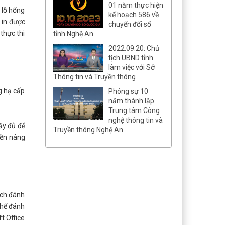
01 năm thực hiện
 lỗ hổng
kế hoạch 586 về
 in được
chuyển đổi số
thực thi
tỉnh Nghệ An
2022.09.20: Chủ
tịch UBND tỉnh
làm việc với Sở
Thông tin và Truyền thông
g hạ cấp
Phóng sự 10
năm thành lập
Trung tâm Công
nghệ thông tin và
ầy đủ để
Truyền thông Nghệ An
yền nâng
ách đánh
thể đánh
t Office