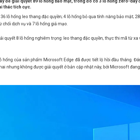
y để giải quyết 89 lỗ hổng bảo mật, trong đó có 3 lỗ hổng zero-day
i thác tích cực.
36 lỗ hổng leo thang đặc quyền; 4 lỗ hổng bỏ qua tính năng bảo mật; 28
 từ chối dịch vụ và 7 lỗ hổng giả mạo.
i quyết 8 lỗ hổng nghiêm trọng: leo thang đặc quyền, thực thi mã từ xa và
hổng của sản phẩm Microsoft Edge đã được tiết lộ hồi đầu tháng. Đán
hai nhưng không được giải quyết ở bản cập nhật này, bởi Microsoft đang 