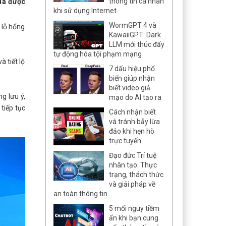
thông tin cá nhân
 đã được
khi sử dụng Internet
WormGPT 4 và
 lỗ hổng
KawaiiGPT: Dark
LLM mới thúc đẩy
tự động hóa tội phạm mạng
 tiết lộ
7 dấu hiệu phổ
biến giúp nhận
biết video giả
g lưu ý,
mạo do AI tạo ra
tiếp tục
Cách nhận biết
và tránh bẫy lừa
đảo khi hẹn hò
trực tuyến
Đạo đức Trí tuệ
nhân tạo: Thực
trạng, thách thức
và giải pháp về
an toàn thông tin
5 mối nguy tiềm
ẩn khi bạn cung