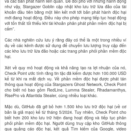
và các bản phát hành liên quan. Để đối phó với những hành động
như vậy, Stargazer Goblin cập nhật kho lưu trữ lừa đảo của tài
khoản đầu tiên bằng một liên kết mới tới bản phát hành độc hại
mới đang hoạt động. Điều này cho phép mạng tiếp tục hoạt động
với tổn thất tối thiểu khi tài khoản phân phát phần mềm độc hại bị
cấm”.
Các nhà nghiên cứu lưu ý rằng đây có thể là một trong nhiều ví
dụ về các kênh được sử dụng để chuyển lưu lượng truy cập đến
các kho lưu trữ lừa đảo hoặc các trang phân phối phần mềm độc
hại.
Xét về quy mô hoạt động và khả năng tạo ra lợi nhuận của nó,
Check Point ước tính rằng tin tặc đã kiếm được hơn 100.000 USD
kể từ khi ra mắt dịch vụ. Về phần mềm độc hại được phát tán
thông qua hoạt động của Stargazers Ghost Network, Check Point
cho biết nó bao gồm RedLine, Lumma Stealer, Rhadamanthys,
RisePro và Atlantida Stealer, cùng nhiều loại khác.
Mặc dù, GitHub đã gỡ bỏ hơn 1.500 kho lưu trữ độc hại (về cơ
bản là giả mạo) kể từ tháng 5/2024. Tuy nhiên, Check Point cho
biết hơn 200 kho lưu trữ hiện đang hoạt động và tiếp tục phân
phối phần mềm độc hại. Người dùng truy cập kho GitHub thông
qua quảng cáo độc hại, kết quả Tìm kiếm của Google, video