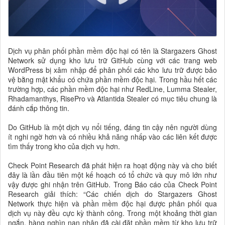
Dịch vụ phân phối phần mềm độc hại có tên là Stargazers Ghost
Network sử dụng kho lưu trữ GitHub cùng với các trang web
WordPress bị xâm nhập để phân phối các kho lưu trữ được bảo
vệ bằng mật khẩu có chứa phần mềm độc hại. Trong hầu hết các
trường hợp, các phần mềm độc hại như RedLine, Lumma Stealer,
Rhadamanthys, RisePro và Atlantida Stealer có mục tiêu chung là
đánh cắp thông tin.
Do GitHub là một dịch vụ nổi tiếng, đáng tin cậy nên người dùng
ít nghi ngờ hơn và có nhiều khả năng nhấp vào các liên kết được
tìm thấy trong kho của dịch vụ hơn.
Check Point Research đã phát hiện ra hoạt động này và cho biết
đây là lần đầu tiên một kế hoạch có tổ chức và quy mô lớn như
vậy được ghi nhận trên GitHub. Trong Báo cáo của Check Point
Research giải thích: “Các chiến dịch do Stargazers Ghost
Network thực hiện và phần mềm độc hại được phân phối qua
dịch vụ này đều cực kỳ thành công. Trong một khoảng thời gian
ngắn, hàng nghìn nạn nhân đã cài đặt phần mềm từ kho lưu trữ