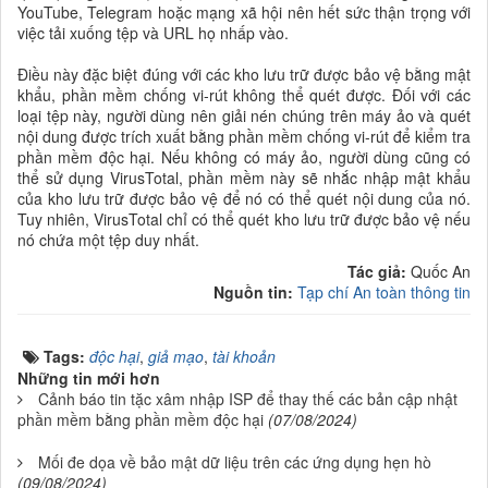
YouTube, Telegram hoặc mạng xã hội nên hết sức thận trọng với
việc tải xuống tệp và URL họ nhấp vào.
Điều này đặc biệt đúng với các kho lưu trữ được bảo vệ bằng mật
khẩu, phần mềm chống vi-rút không thể quét được. Đối với các
loại tệp này, người dùng nên giải nén chúng trên máy ảo và quét
nội dung được trích xuất bằng phần mềm chống vi-rút để kiểm tra
phần mềm độc hại. Nếu không có máy ảo, người dùng cũng có
thể sử dụng VirusTotal, phần mềm này sẽ nhắc nhập mật khẩu
của kho lưu trữ được bảo vệ để nó có thể quét nội dung của nó.
Tuy nhiên, VirusTotal chỉ có thể quét kho lưu trữ được bảo vệ nếu
nó chứa một tệp duy nhất.
Tác giả:
Quốc An
Nguồn tin:
Tạp chí An toàn thông tin
Tags:
độc hại
,
giả mạo
,
tài khoản
Những tin mới hơn
Cảnh báo tin tặc xâm nhập ISP để thay thế các bản cập nhật
phần mềm bằng phần mềm độc hại
(07/08/2024)
Mối đe dọa về bảo mật dữ liệu trên các ứng dụng hẹn hò
(09/08/2024)