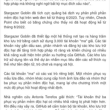
hợp pháp mà không nghi ngờ bất kỳ mục đích xấu nào".
Stargazer Goblin đã tích cực quảng bá dịch vụ phân phối phần
mềm độc hại trên web đen kể từ tháng 6/2023. Tuy nhiên, Check
Point cho biết có bằng chứng cho thấy nó đã hoạt động kể từ
tháng 8/2022.
Stargazer Goblin đã thiết lập một hệ thống nơi tạo ra hàng trăm
kho lưu trữ bằng cách sử dụng 3.000 tài khoản "ma" giả. Các tài
khoản này gắn dấu sao, phân nhánh và đăng ký các kho lưu trữ
độc hại để tăng tính hợp pháp rõ ràng và khiến chúng có nhiều
khả năng xuất hiện trên phần xu hướng của GitHub. Các kho lưu
trữ sử dụng tên và thẻ dự án nhắm mục tiêu đến các sở thích cụ
thể như tiền điện tử, trò chơi và mạng xã hội.
Các tài khoản "ma" có các vai trò riêng biệt. Một nhóm phục vụ
mẫu lừa đảo, nhóm khác cung cấp hình ảnh lừa đảo và nhóm thứ
ba phục vụ phần mềm độc hại, mang lại cho chương trình một
mức độ phục hồi hoạt động nhất định.
Nhà nghiên cứu Antonis Terefos giải thích: “Tài khoản thứ ba
phục vụ phần mềm độc hại có nhiều khả năng bị phát hiện hơn.
Khi điều này xảy ra, GitHub sẽ cấm toàn bộ tài khoản, kho lưu trữ