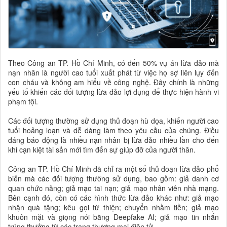
Theo Công an TP. Hồ Chí Minh, có đến 50% vụ án lừa đảo mà
nạn nhân là người cao tuổi xuất phát từ việc họ sợ liên lụy đến
con cháu và không am hiểu về công nghệ. Đây chính là những
yếu tố khiến các đối tượng lừa đảo lợi dụng để thực hiện hành vi
phạm tội.
Các đối tượng thường sử dụng thủ đoạn hù dọa, khiến người cao
tuổi hoảng loạn và dễ dàng làm theo yêu cầu của chúng. Điều
đáng báo động là nhiều nạn nhân bị lừa đảo nhiều lần cho đến
khi cạn kiệt tài sản mới tìm đến sự giúp đỡ của người thân.
Công an TP. Hồ Chí Minh đã chỉ ra một số thủ đoạn lừa đảo phổ
biến mà các đối tượng thường sử dụng, bao gồm: giả danh cơ
quan chức năng; giả mạo tai nạn; giả mạo nhân viên nhà mạng.
Bên cạnh đó, còn có các hình thức lừa đảo khác như: giả mạo
nhận quà tặng; kêu gọi từ thiện; chuyển nhầm tiền; giả mạo
khuôn mặt và giọng nói bằng Deepfake AI; giả mạo tin nhắn
trúng thưởng từ các trang thương mại điện tử....